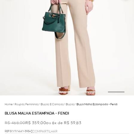
Home
/
Roupas Femininas
/
Blusas E Camisas
/
Blusas
/
Blusa Malha Estampada - Fendi
BLUSA MALHA ESTAMPADA - FENDI
R$ 468,00
R$ 359,00
ou 6x de R$ 59,83
REF.50.01.0440-395
COMPARTILHAR