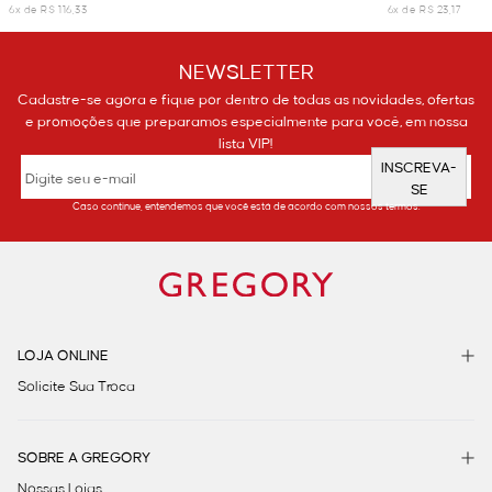
6x de R$ 116,33
6x de R$ 23,17
NEWSLETTER
Cadastre-se agora e fique por dentro de todas as novidades, ofertas
e promoções que preparamos especialmente para você, em nossa
lista VIP!
INSCREVA-
SE
Caso continue, entendemos que você está de acordo com nossos termos.
LOJA ONLINE
Solicite Sua Troca
SOBRE A GREGORY
Nossas Lojas