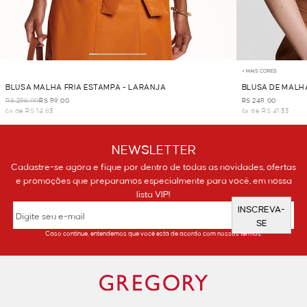
+ MAIS CORES
BLUSA MALHA FRIA ESTAMPA - LARANJA
BLUSA DE MALHA
R$ 298,00
R$ 89,00
R$ 248,00
6x de R$ 14,83
6x de R$ 41,33
NEWSLETTER
Cadastre-se agora e fique por dentro de todas as novidades, ofertas
e promoções que preparamos especialmente para você, em nossa
lista VIP!
INSCREVA-
SE
Caso continue, entendemos que você está de acordo com nossos termos.