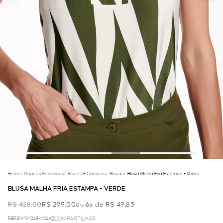
Home
/
Roupas Femininas
/
Blusas E Camisas
/
Blusas
/
Blusa Malha Fria Estampa - Verde
BLUSA MALHA FRIA ESTAMPA - VERDE
R$ 428,00
R$ 299,00
ou 6x de R$ 49,83
REF.50.01.0245-024
COMPARTILHAR