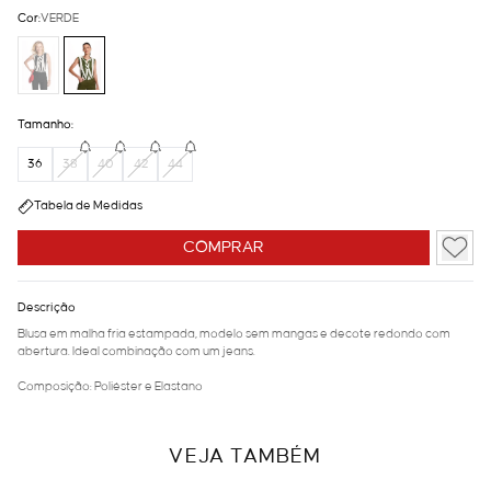
Cor:
VERDE
Tamanho:
36
38
40
42
44
Tabela de Medidas
COMPRAR
Descrição
Blusa em malha fria estampada, modelo sem mangas e decote redondo com
abertura. Ideal combinação com um jeans.
Composição: Poliéster e Elastano
VEJA TAMBÉM