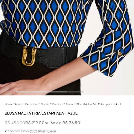
Home
/
Roupas Femininas
/
Blusas E Camisas
/
Blusas
/
Blusa Malha Fria Estampada - Azul
BLUSA MALHA FRIA ESTAMPADA - AZUL
R$ 438,00
R$ 219,00
ou 6x de R$ 36,50
REF.50.01.0177-066
COMPARTILHAR