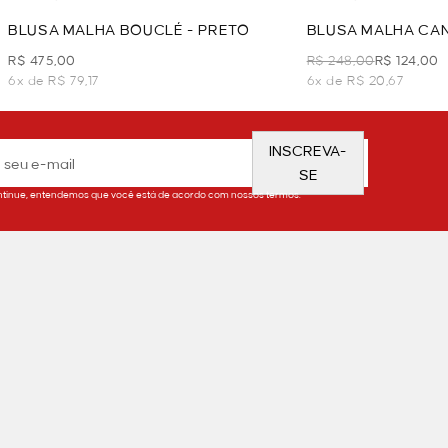
BLUSA MALHA BOUCLÉ - PRETO
BLUSA MALHA CAN
R$ 475,00
R$ 248,00
R$ 124,00
6x de R$ 79,17
6x de R$ 20,67
INSCREVA-
SE
tinue, entendemos que você está de acordo com nossos termos.