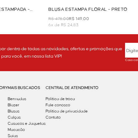
ESTAMPADA -
BLUSA ESTAMPA FLORAL - PRETO
R$ 478,00
R$ 149,00
6x de R$ 24,83
por dentro de todas as novidades, ofertas e promoções que
ara você, em nossa lista VIP!
Caso con
GORY
MAIS BUSCADOS
CENTRAL DE ATENDIMENTO
Bermudas
Política de troca
Blazer
Fale conosco
Blusas
Politica de privacidade
Calças
Contato
Casacos e Jaquetas
Macacão
Saias