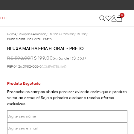
 ACIMA DE R$ 899
0
TLET
Home
/
Roupas Femininas
/
Blusas E Camisas
/
Blusas
/
Blusa Malha Fria Floral - Preto
BLUSA MALHA FRIA FLORAL - PRETO
R$ 398,00
R$ 199,00
ou 6x de R$ 33,17
REF.04.26.0982-002
COMPARTILHAR
Produto Esgotado
Preencha os campos abaixo para ser avisado assim que o produto
voltar ao estoque! Seja o primeiro a saber e receba ofertas
exclusivas.