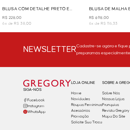
BLUSA COM DETALHE PRETO E
BLUSA DE MALHA 
BRANCO - PRETO
PRETO
R$ 228,00
R$ 698,00
6x de R$ 38,00
6x de R$ 116,33
Cadastre-se agora e fique 
NEWSLETTER
preparamos especialmente p
LOJA ONLINE
SOBRE A GRE
SIGA-NOS
Home
Sobre Nós
Novidades
Nossas Lojas
Facebook
Roupas Femininas
Franquias
Instagram
Acessórios
Revista Gregory
WhatsApp
Promoção
Mapa Do Site
Solicite Sua Troca