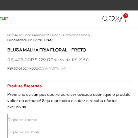
0
TLET
Home
/
Roupas Femininas
/
Blusas E Camisas
/
Blusas
/
Blusa Malha Fria Floral - Preto
BLUSA MALHA FRIA FLORAL - PRETO
R$ 425,00
R$ 129,00
ou 6x de R$ 21,50
REF.50.01.0214-002
COMPARTILHAR
Produto Esgotado
Preencha os campos abaixo para ser avisado assim que o produto
voltar ao estoque! Seja o primeiro a saber e receba ofertas
exclusivas.