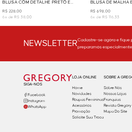
BLUSA COM DETALHE PRETO E
BLUSA DE MALHA 
BRANCO - PRETO
PRETO
R$ 228,00
R$ 698,00
6x de R$ 38,00
6x de R$ 116,33
Cadastre-se agora e fique 
NEWSLETTER
preparamos especialmente p
LOJA ONLINE
SOBRE A GRE
SIGA-NOS
Home
Sobre Nós
Novidades
Nossas Lojas
Facebook
Roupas Femininas
Franquias
Instagram
Acessórios
Revista Gregory
WhatsApp
Promoção
Mapa Do Site
Solicite Sua Troca