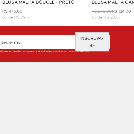
BLUSA MALHA BOUCLÉ - PRETO
BLUSA MALHA CAN
R$ 475,00
R$ 248,00
R$ 124,00
6x de R$ 79,17
6x de R$ 20,67
INSCREVA-
SE
tinue, entendemos que você está de acordo com nossos termos.