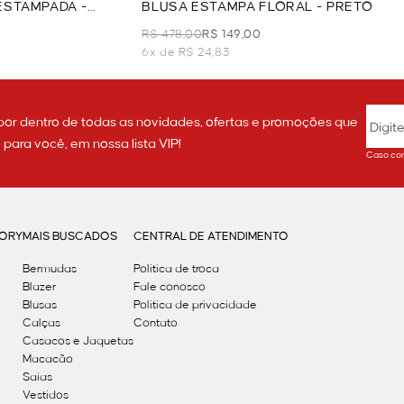
ESTAMPADA -
BLUSA ESTAMPA FLORAL - PRETO
R$ 478,00
R$ 149,00
6x de R$ 24,83
por dentro de todas as novidades, ofertas e promoções que
ara você, em nossa lista VIP!
Caso con
GORY
MAIS BUSCADOS
CENTRAL DE ATENDIMENTO
Bermudas
Política de troca
Blazer
Fale conosco
Blusas
Politica de privacidade
Calças
Contato
Casacos e Jaquetas
Macacão
Saias
Vestidos