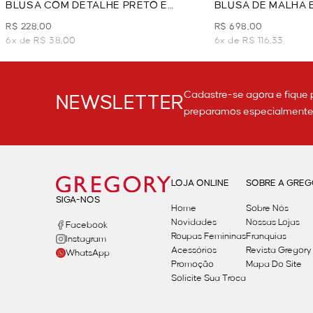
BLUSA COM DETALHE PRETO E
BLUSA DE MALHA 
BRANCO - PRETO
PRETO
R$ 228,00
R$ 698,00
6x de R$ 38,00
6x de R$ 116,33
Cadastre-se agora e fique 
NEWSLETTER
preparamos especialmente p
LOJA ONLINE
SOBRE A GRE
SIGA-NOS
Home
Sobre Nós
Novidades
Nossas Lojas
Facebook
Roupas Femininas
Franquias
Instagram
Acessórios
Revista Gregory
WhatsApp
Promoção
Mapa Do Site
Solicite Sua Troca