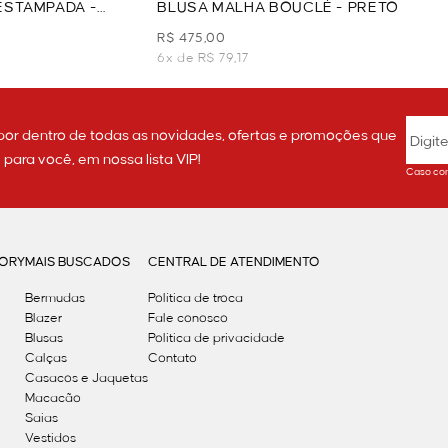
ESTAMPADA -
BLUSA MALHA BOUCLÉ - PRETO
R$ 475,00
6x de R$ 79,17
por dentro de todas as novidades, ofertas e promoções que
ara você, em nossa lista VIP!
Caso con
GORY
MAIS BUSCADOS
CENTRAL DE ATENDIMENTO
Bermudas
Política de troca
Blazer
Fale conosco
Blusas
Politica de privacidade
Calças
Contato
Casacos e Jaquetas
Macacão
Saias
Vestidos