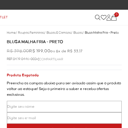
0
TLET
Home
/
Roupas Femininas
/
Blusas E Camisas
/
Blusas
/
Blusa Malha Fria - Preto
BLUSA MALHA FRIA - PRETO
R$ 398,00
R$ 199,00
ou 6x de R$ 33,17
REF.04.19.0446-002
COMPARTILHAR
Produto Esgotado
Preencha os campos abaixo para ser avisado assim que o produto
voltar ao estoque! Seja o primeiro a saber e receba ofertas
exclusivas.