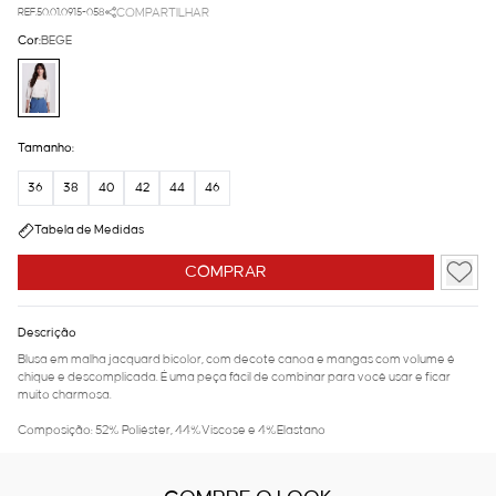
REF.50.01.0915-058
COMPARTILHAR
Cor:
BEGE
Tamanho:
36
38
40
42
44
46
Tabela de Medidas
COMPRAR
Descrição
Blusa em malha jacquard bicolor, com decote canoa e mangas com volume é
chique e descomplicada. É uma peça fácil de combinar para você usar e ficar
muito charmosa.
Composição: 52% Poliéster, 44%Viscose e 4%Elastano