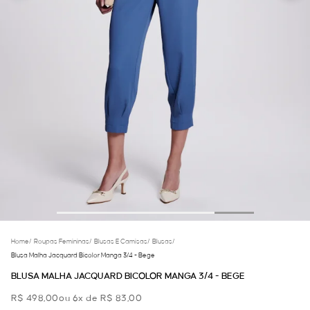
Home
/
Roupas Femininas
/
Blusas E Camisas
/
Blusas
/
Blusa Malha Jacquard Bicolor Manga 3/4 - Bege
BLUSA MALHA JACQUARD BICOLOR MANGA 3/4 - BEGE
R$ 498,00
ou 6x de R$ 83,00