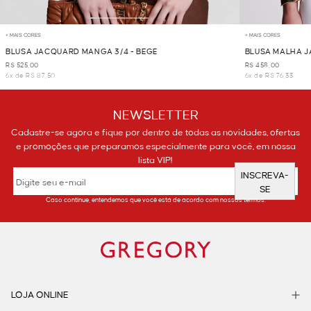
+ MAIS CORES
+ MAIS CORES
BLUSA JACQUARD MANGA 3/4 - BEGE
BLUSA MALHA J
R$ 525,00
R$ 458,00
6x de R$ 87,50
6x de R$ 76,33
NEWSLETTER
Cadastre-se agora e fique por dentro de todas as novidades, ofertas
e promoções que preparamos especialmente para você, em nossa
lista VIP!
INSCREVA-
SE
Caso continue, entendemos que você está de acordo com nossos termos.
LOJA ONLINE