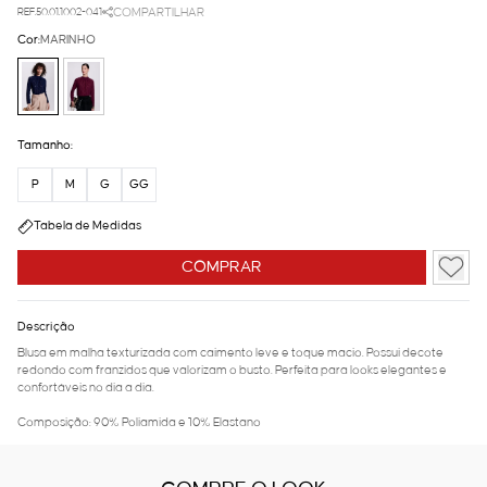
REF.50.01.1002-041
COMPARTILHAR
Cor:
MARINHO
Tamanho:
P
M
G
GG
Tabela de Medidas
COMPRAR
Descrição
Blusa em malha texturizada com caimento leve e toque macio. Possui decote
redondo com franzidos que valorizam o busto. Perfeita para looks elegantes e
confortáveis no dia a dia.
Composição: 90% Poliamida e 10% Elastano