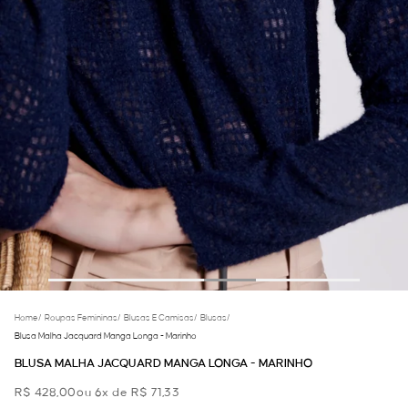
Home
/
Roupas Femininas
/
Blusas E Camisas
/
Blusas
/
Blusa Malha Jacquard Manga Longa - Marinho
BLUSA MALHA JACQUARD MANGA LONGA - MARINHO
R$ 428,00
ou 6x de R$ 71,33