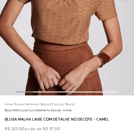
Home
/
Roupas Femininas
/
Blusas E Camisas
/
Blusas
/
Blusa Malha Laise Com Detalhe No Decote - Camel
BLUSA MALHA LAISE COM DETALHE NO DECOTE - CAMEL
R$ 225,00
ou 6x de R$ 37,50