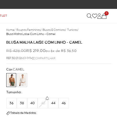
0
TLET
Home
/
Roupas Femininas
/
Blusas E Camisas
/
Tunicas
/
Blusa Malha Laise Com Linho - Camel
BLUSA MALHA LAISE COM LINHO - CAMEL
R$ 428,00
R$ 219,00
ou 6x de R$ 36,50
REF.50.01.0661-141
COMPARTILHAR
Cor:
CAMEL
Tamanho:
36
38
40
42
44
46
Tabela de Medidas