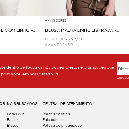
+ MAIS CORES
SE COM LINHO -
BLUSA MALHA LINHO LISTRADA -
CAMEL
R$ 288,00
R$ 99,00
6x de R$ 16,50
por dentro de todas as novidades, ofertas e promoções que
ara você, em nossa lista VIP!
Caso con
GORY
MAIS BUSCADOS
CENTRAL DE ATENDIMENTO
Bermudas
Política de troca
Blazer
Fale conosco
Blusas
Politica de privacidade