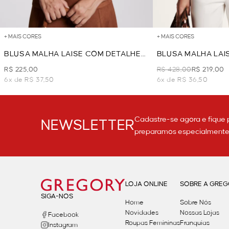
+ MAIS CORES
+ MAIS CORES
BLUSA MALHA LAISE COM DETALHE
BLUSA MALHA LAI
NO DECOTE - CAMEL
OFF WHITE
R$ 225,00
R$ 428,00
R$ 219,00
6x de R$ 37,50
6x de R$ 36,50
Cadastre-se agora e fique 
NEWSLETTER
preparamos especialmente p
LOJA ONLINE
SOBRE A GRE
SIGA-NOS
Home
Sobre Nós
Novidades
Nossas Lojas
Facebook
Roupas Femininas
Franquias
Instagram