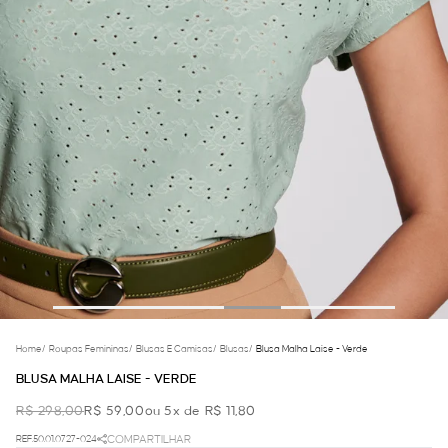
Home
/
Roupas Femininas
/
Blusas E Camisas
/
Blusas
/
Blusa Malha Laise - Verde
BLUSA MALHA LAISE - VERDE
R$ 298,00
R$ 59,00
ou 5x de R$ 11,80
REF.50.01.0727-024
COMPARTILHAR