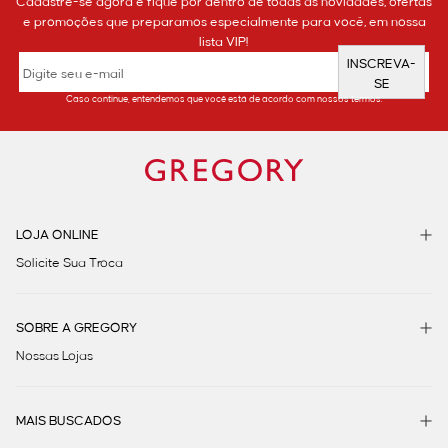
Cadastre-se agora e fique por dentro de todas as novidades, ofertas
e promoções que preparamos especialmente para você, em nossa
lista VIP!
INSCREVA-
SE
Caso continue, entendemos que você está de acordo com nossos termos.
LOJA ONLINE
Solicite Sua Troca
SOBRE A GREGORY
Nossas Lojas
MAIS BUSCADOS