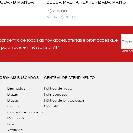
CQUARD MANGA
BLUSA MALHA TEXTURIZADA MANGA
LONGA - MARROM
R$ 425,00
6x de R$ 70,83
por dentro de todas as novidades, ofertas e promoções que
ara você, em nossa lista VIP!
Caso con
GORY
MAIS BUSCADOS
CENTRAL DE ATENDIMENTO
Bermudas
Política de troca
Blazer
Fale conosco
Blusas
Politica de privacidade
Calças
Contato
Casacos e Jaquetas
Macacão
Saias
Vestidos