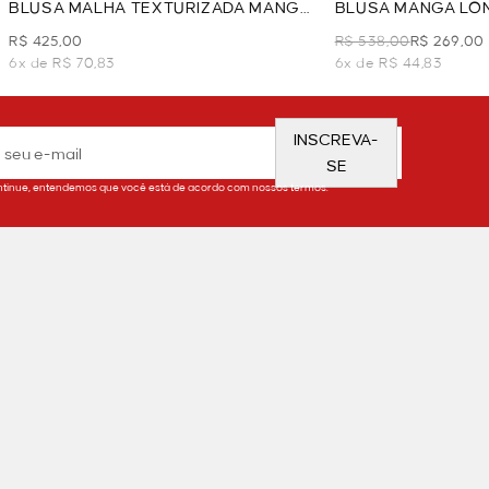
BLUSA MALHA TEXTURIZADA MANGA
BLUSA MANGA LO
LONGA - OFF WHITE
AMARRAÇÃO - VE
R$ 425,00
R$ 538,00
R$ 269,00
6x de R$ 70,83
6x de R$ 44,83
INSCREVA-
SE
tinue, entendemos que você está de acordo com nossos termos.