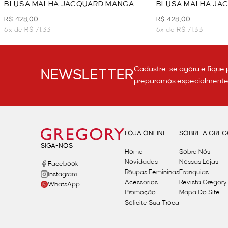
BLUSA MALHA JACQUARD MANGA
BLUSA MALHA JA
LONGA - AMEIXA
LONGA - MARINHO
R$ 428,00
R$ 428,00
6x de R$ 71,33
6x de R$ 71,33
Cadastre-se agora e fique 
NEWSLETTER
preparamos especialmente p
LOJA ONLINE
SOBRE A GRE
SIGA-NOS
Home
Sobre Nós
Novidades
Nossas Lojas
Facebook
Roupas Femininas
Franquias
Instagram
Acessórios
Revista Gregory
WhatsApp
Promoção
Mapa Do Site
Solicite Sua Troca