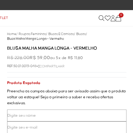
0
TLET
Home
/
Roupas Femininas
/
Blusas E Camisas
/
Blusas
/
Blusa Malha Manga Longa - Vermelho
BLUSA MALHA MANGA LONGA - VERMELHO
R$ 228,00
R$ 59,00
ou 5x de R$ 11,80
REF.50.01.0013-048
COMPARTILHAR
Produto Esgotado
Preencha os campos abaixo para ser avisado assim que o produto
voltar ao estoque! Seja o primeiro a saber e receba ofertas
exclusivas.