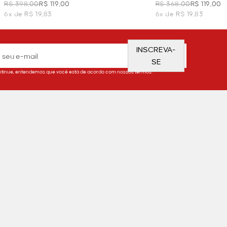
MALHA TRICOT - OFF WHITE
OFF WHITE
R$ 398,00
R$ 119,00
R$ 368,00
R$ 119,00
6x de R$ 19,83
6x de R$ 19,83
INSCREVA-
SE
tinue, entendemos que você está de acordo com nossos termos.