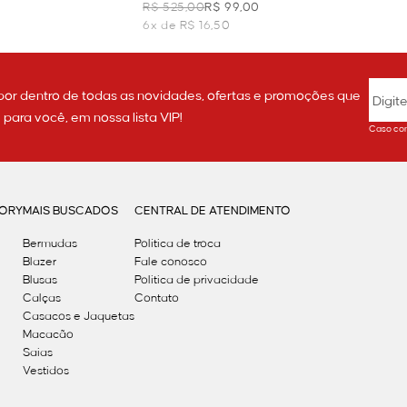
- LARANJA
R$ 525,00
R$ 99,00
6x de R$ 16,50
por dentro de todas as novidades, ofertas e promoções que
ara você, em nossa lista VIP!
Caso con
GORY
MAIS BUSCADOS
CENTRAL DE ATENDIMENTO
Bermudas
Política de troca
Blazer
Fale conosco
Blusas
Politica de privacidade
Calças
Contato
Casacos e Jaquetas
Macacão
Saias
Vestidos