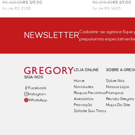
LARANJA
R$ 428,00
R$ 129,00
R$ 298,00
R$ 89,00
6x de R$ 21,50
6x de R$ 14,83
Cadastre-se agora e fique 
NEWSLETTER
preparamos especialmente p
LOJA ONLINE
SOBRE A GRE
SIGA-NOS
Home
Sobre Nós
Novidades
Nossas Lojas
Facebook
Roupas Femininas
Franquias
Instagram
Acessórios
Revista Gregory
WhatsApp
Promoção
Mapa Do Site
Solicite Sua Troca