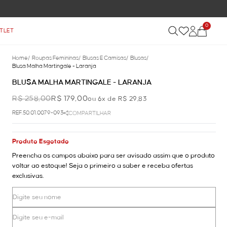
0
TLET
Home
/
Roupas Femininas
/
Blusas E Camisas
/
Blusas
/
Blusa Malha Martingale - Laranja
BLUSA MALHA MARTINGALE - LARANJA
R$ 258,00
R$ 179,00
ou 6x de R$ 29,83
REF.50.01.0079-093
COMPARTILHAR
Produto Esgotado
Preencha os campos abaixo para ser avisado assim que o produto
voltar ao estoque! Seja o primeiro a saber e receba ofertas
exclusivas.