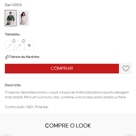
Cor:
VERDE
Tamanho:
P
M
G
Tabela de Medidas
COMPRAR
Descrição
Trazendo delicadeza para o visual, a blusa de malha plissada possui modelagem
mais ampla. Para um look boho chic, combine com a calça jeans ampla ou flare.
Composição: 100% Poliéster
COMPRE O LOOK