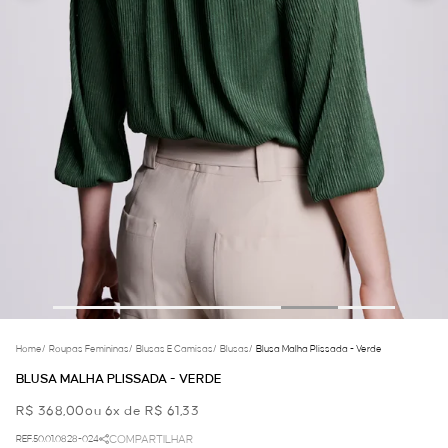
Home
/
Roupas Femininas
/
Blusas E Camisas
/
Blusas
/
Blusa Malha Plissada - Verde
BLUSA MALHA PLISSADA - VERDE
R$ 368,00
ou 6x de R$ 61,33
REF.50.01.0828-024
COMPARTILHAR