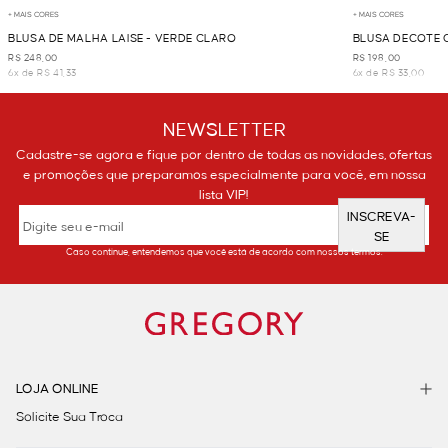
+ MAIS CORES
+ MAIS CORES
BLUSA DE MALHA LAISE - VERDE CLARO
BLUSA DECOTE 
R$ 248,00
R$ 198,00
6x de R$ 41,33
6x de R$ 33,00
NEWSLETTER
Cadastre-se agora e fique por dentro de todas as novidades, ofertas
e promoções que preparamos especialmente para você, em nossa
lista VIP!
INSCREVA-
SE
Caso continue, entendemos que você está de acordo com nossos termos.
LOJA ONLINE
Solicite Sua Troca