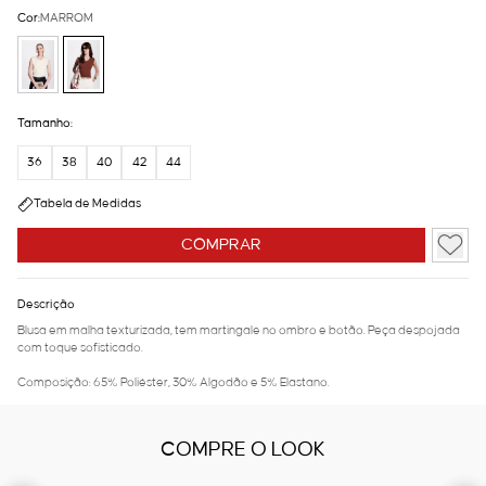
Cor:
MARROM
Tamanho:
36
38
40
42
44
Tabela de Medidas
COMPRAR
Descrição
Blusa em malha texturizada, tem martingale no ombro e botão. Peça despojada
com toque sofisticado.
Composição: 65% Poliéster, 30% Algodão e 5% Elastano.
COMPRE O LOOK