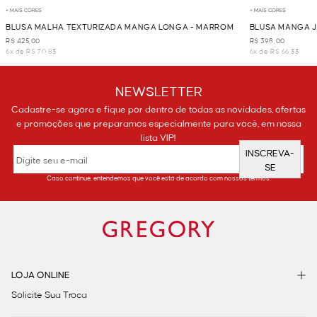
+ MAIS CORES
+ MAIS CORES
BLUSA MALHA TEXTURIZADA MANGA LONGA - MARROM
BLUSA MANGA 
R$ 425,00
R$ 398,00
6x de R$ 70,83
6x de R$ 66,33
NEWSLETTER
Cadastre-se agora e fique por dentro de todas as novidades, ofertas
e promoções que preparamos especialmente para você, em nossa
lista VIP!
INSCREVA-
SE
Caso continue, entendemos que você está de acordo com nossos termos.
LOJA ONLINE
Solicite Sua Troca