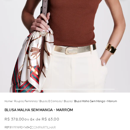
Home
/
Roupas Femininas
/
Blusas E Camisas
/
Blusas
/
Blusa Malha Sem Manga - Marrom
BLUSA MALHA SEM MANGA - MARROM
R$ 378,00
ou 6x de R$ 63,00
REF.50.01.0892-043
COMPARTILHAR