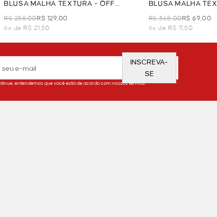
BLUSA MALHA TEXTURA - OFF
BLUSA MALHA TEX
WHITE
WHITE
R$ 258,00
R$ 129,00
R$ 368,00
R$ 69,00
6x de R$ 21,50
6x de R$ 11,50
INSCREVA-
SE
tinue, entendemos que você está de acordo com nossos termos.