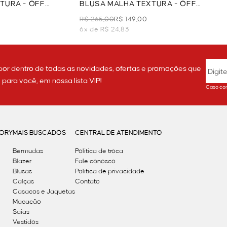
TURA - OFF
BLUSA MALHA TEXTURA - OFF
WHITE
R$ 265,00
R$ 149,00
6x de R$ 24,83
por dentro de todas as novidades, ofertas e promoções que
ara você, em nossa lista VIP!
Caso con
GORY
MAIS BUSCADOS
CENTRAL DE ATENDIMENTO
Bermudas
Política de troca
Blazer
Fale conosco
Blusas
Politica de privacidade
Calças
Contato
Casacos e Jaquetas
Macacão
Saias
Vestidos