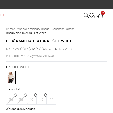
0
TLET
Home
/
Roupas Femininas
/
Blusas E Camisas
/
Blusas
/
Blusa Malha Textura - Off White
BLUSA MALHA TEXTURA - OFF WHITE
R$ 325,00
R$ 169,00
ou 6x de R$ 28,17
REF.50.01.0247-175
COMPARTILHAR
Cor:
OFF WHITE
Tamanho:
36
38
40
42
44
Tabela de Medidas