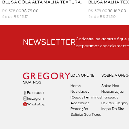
BLUSA GOLA ALTA MALHA TEXTURA
BLUSA MALHA TEX
- OFF WHITE
WHITE
R$ 378,00
R$ 79,00
R$ 378,00
R$ 189,00
6x de R$ 13,17
6x de R$ 31,50
Cadastre-se agora e fique 
NEWSLETTER
preparamos especialmente p
LOJA ONLINE
SOBRE A GRE
SIGA-NOS
Home
Sobre Nós
Novidades
Nossas Lojas
Facebook
Roupas Femininas
Franquias
Instagram
Acessórios
Revista Gregory
WhatsApp
Promoção
Mapa Do Site
Solicite Sua Troca