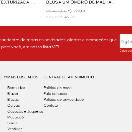
TEXTURIZADA -
BLUSA UM OMBRO DE MALHA
TEXTURIZADA - AZUL
R$ 455,00
R$ 299,00
6x de R$ 49,83
por dentro de todas as novidades, ofertas e promoções que
ara você, em nossa lista VIP!
Caso con
GORY
MAIS BUSCADOS
CENTRAL DE ATENDIMENTO
Bermudas
Política de troca
Blazer
Fale conosco
Blusas
Politica de privacidade
Calças
Contato
Casacos e Jaquetas
Macacão
Saias
Vestidos