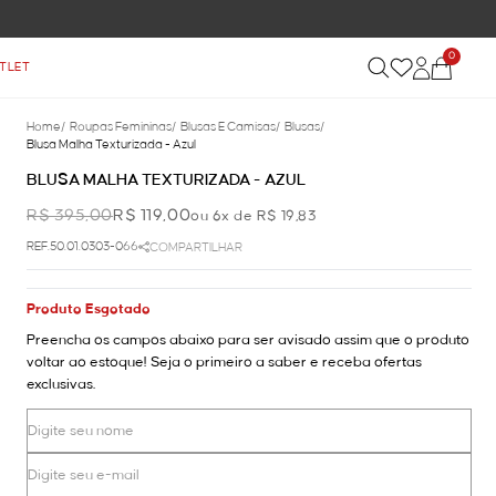
0
TLET
Home
/
Roupas Femininas
/
Blusas E Camisas
/
Blusas
/
Blusa Malha Texturizada - Azul
BLUSA MALHA TEXTURIZADA - AZUL
R$ 395,00
R$ 119,00
ou 6x de R$ 19,83
REF.50.01.0303-066
COMPARTILHAR
Produto Esgotado
Preencha os campos abaixo para ser avisado assim que o produto
voltar ao estoque! Seja o primeiro a saber e receba ofertas
exclusivas.