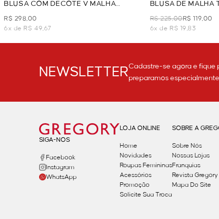
BLUSA COM DECOTE V MALHA
BLUSA DE MALHA 
TEXTURIZADA - AZUL CLARO
AZUL CLARO
R$ 298,00
R$ 225,00
R$ 119,00
6x de R$ 49,67
6x de R$ 19,83
Cadastre-se agora e fique 
NEWSLETTER
preparamos especialmente p
LOJA ONLINE
SOBRE A GRE
SIGA-NOS
Home
Sobre Nós
Novidades
Nossas Lojas
Facebook
Roupas Femininas
Franquias
Instagram
Acessórios
Revista Gregory
WhatsApp
Promoção
Mapa Do Site
Solicite Sua Troca