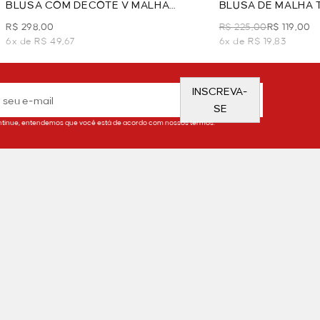
BLUSA COM DECOTE V MALHA
BLUSA DE MALHA 
TEXTURIZADA - VANILA
OFF WHITE
R$ 298,00
R$ 225,00
R$ 119,00
6x de R$ 49,67
6x de R$ 19,83
INSCREVA-
SE
tinue, entendemos que você está de acordo com nossos termos.