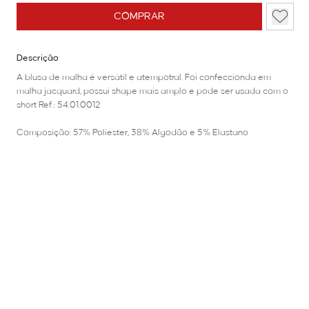
COMPRAR
Descrição
A blusa de malha é versátil e atempotral. Foi confeccionda em
malha jacquard, possui shape mais amplo e pode ser usada com o
short Ref.: 54.01.0012
Composição: 57% Políester, 38% Algodão e 5% Elastano