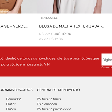
+ MAIS CORES
AISE - VERDE
BLUSA DE MALHA TEXTURIZADA -
AZUL CLARO
R$ 225,00
R$ 119,00
6x de R$ 19,83
por dentro de todas as novidades, ofertas e promoções que
ara você, em nossa lista VIP!
Caso con
GORY
MAIS BUSCADOS
CENTRAL DE ATENDIMENTO
Bermudas
Política de troca
Blazer
Fale conosco
Blusas
Politica de privacidade