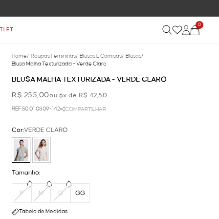
0
TLET
Home
/
Roupas Femininas
/
Blusas E Camisas
/
Blusas
/
Blusa Malha Texturizada - Verde Claro
BLUSA MALHA TEXTURIZADA - VERDE CLARO
R$ 255,00
ou 6x de R$ 42,50
REF.50.01.0809-142
COMPARTILHAR
Cor:
VERDE CLARO
Tamanho:
P
M
G
GG
Tabela de Medidas