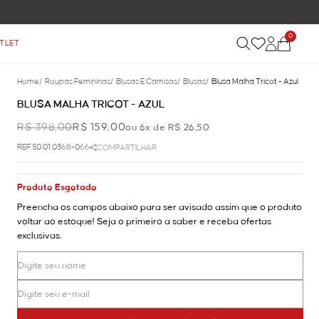
0
TLET
Home
/
Roupas Femininas
/
Blusas E Camisas
/
Blusas
/
Blusa Malha Tricot - Azul
BLUSA MALHA TRICOT - AZUL
R$ 398,00
R$ 159,00
ou 6x de R$ 26,50
REF.50.01.0368-066
COMPARTILHAR
Produto Esgotado
Preencha os campos abaixo para ser avisado assim que o produto
voltar ao estoque! Seja o primeiro a saber e receba ofertas
exclusivas.