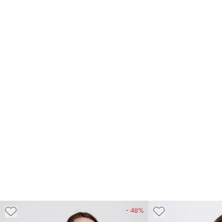
- 48%