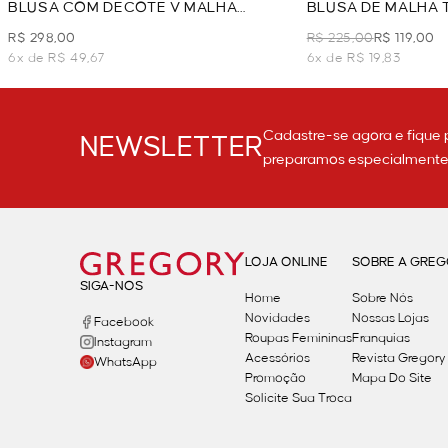
BLUSA COM DECOTE V MALHA
BLUSA DE MALHA 
TEXTURIZADA - AZUL CLARO
AZUL CLARO
R$ 298,00
R$ 225,00
R$ 119,00
6x de R$ 49,67
6x de R$ 19,83
Cadastre-se agora e fique 
NEWSLETTER
preparamos especialmente p
LOJA ONLINE
SOBRE A GRE
SIGA-NOS
Home
Sobre Nós
Novidades
Nossas Lojas
Facebook
Roupas Femininas
Franquias
Instagram
Acessórios
Revista Gregory
WhatsApp
Promoção
Mapa Do Site
Solicite Sua Troca