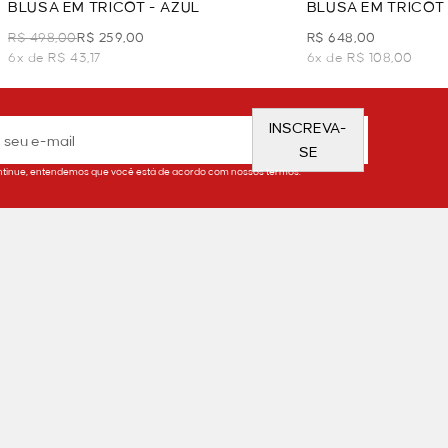
BLUSA EM TRICOT - AZUL
BLUSA EM TRICOT
TRICOT - OFF WHI
R$ 498,00
R$ 259,00
R$ 648,00
6x de R$ 43,17
6x de R$ 108,00
INSCREVA-
SE
tinue, entendemos que você está de acordo com nossos termos.