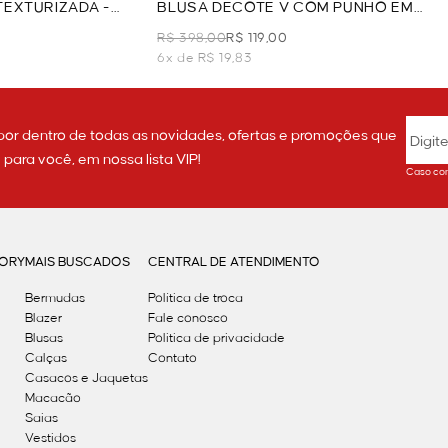
TEXTURIZADA -
BLUSA DECOTE V COM PUNHO EM
MALHA TRICOT - OFF WHITE
R$ 398,00
R$ 119,00
6x de R$ 19,83
por dentro de todas as novidades, ofertas e promoções que
ara você, em nossa lista VIP!
Caso con
GORY
MAIS BUSCADOS
CENTRAL DE ATENDIMENTO
Bermudas
Política de troca
Blazer
Fale conosco
Blusas
Politica de privacidade
Calças
Contato
Casacos e Jaquetas
Macacão
Saias
Vestidos