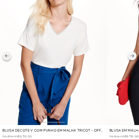
BLUSA DECOTE V COM PUNHO EM MALHA TRICOT - OFF
BLUSA EM MALH
WHITE
R$ 398,00
R$ 119,00
R$ 368,00
R$ 119,00