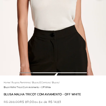
Home
/
Roupas Femininas
/
Blusas E Camisas
/
Blusas
/
Blusa Malha Tricot Com Aviamento - Off White
BLUSA MALHA TRICOT COM AVIAMENTO - OFF WHITE
R$ 288,00
R$ 89,00
ou 6x de R$ 14,83