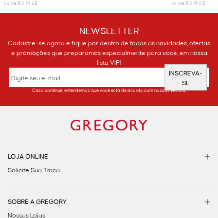
6x de R$ 19,83
6x de R$ 19,83
NEWSLETTER
Cadastre-se agora e fique por dentro de todas as novidades, ofertas
e promoções que preparamos especialmente para você, em nossa
lista VIP!
INSCREVA-
SE
Caso continue, entendemos que você está de acordo com nossos termos.
LOJA ONLINE
Solicite Sua Troca
SOBRE A GREGORY
Nossas Lojas