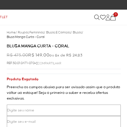
0
TLET
Home
/
Roupas Femininas
/
Blusas E Camisas
/
Blusas
/
Blusa Manga Curta - Coral
BLUSA MANGA CURTA - CORAL
R$ 475,00
R$ 149,00
ou 6x de R$ 24,83
REF.50.01.0471-070
COMPARTILHAR
Produto Esgotado
Preencha os campos abaixo para ser avisado assim que o produto
voltar ao estoque! Seja o primeiro a saber e receba ofertas
exclusivas.