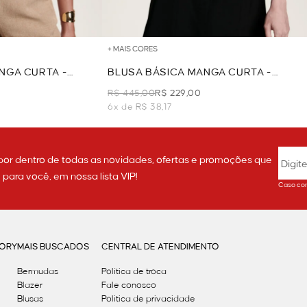
+ MAIS CORES
NGA CURTA -
BLUSA BÁSICA MANGA CURTA -
PRETO
R$ 445,00
R$ 229,00
6x de R$ 38,17
por dentro de todas as novidades, ofertas e promoções que
ara você, em nossa lista VIP!
Caso con
GORY
MAIS BUSCADOS
CENTRAL DE ATENDIMENTO
Bermudas
Política de troca
Blazer
Fale conosco
Blusas
Politica de privacidade