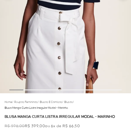
Home
/
Roupas Femininas
/
Blusas E Camisas
/
Blusas
/
Blusa Manga Curta Listra Irregular Modal - Marinho
BLUSA MANGA CURTA LISTRA IRREGULAR MODAL - MARINHO
R$ 598,00
R$ 399,00
ou 6x de R$ 66,50