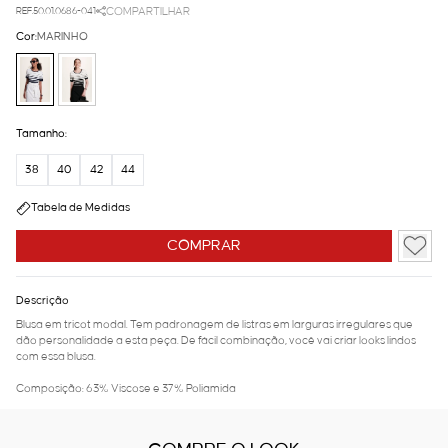
REF.50.01.0686-041
COMPARTILHAR
Cor:
MARINHO
Tamanho:
38
40
42
44
Tabela de Medidas
COMPRAR
Descrição
Blusa em tricot modal. Tem padronagem de listras em larguras irregulares que
dão personalidade a esta peça. De fácil combinação, você vai criar looks lindos
com essa blusa.
Composição: 63% Viscose e 37% Poliamida