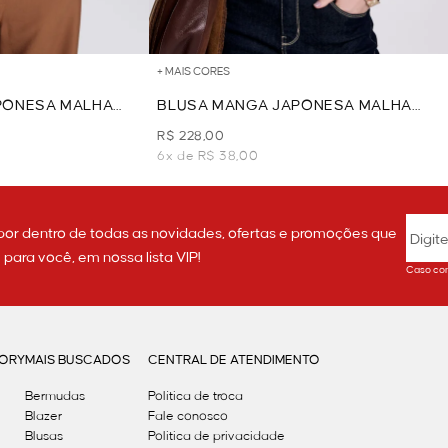
+ MAIS CORES
PONESA MALHA
BLUSA MANGA JAPONESA MALHA
HITE
TEXTURIZADA - BLUSH
R$ 228,00
6x de R$ 38,00
por dentro de todas as novidades, ofertas e promoções que
ara você, em nossa lista VIP!
Caso con
GORY
MAIS BUSCADOS
CENTRAL DE ATENDIMENTO
Bermudas
Política de troca
Blazer
Fale conosco
Blusas
Politica de privacidade