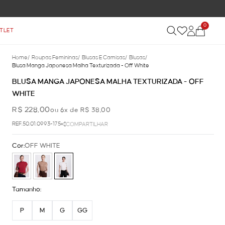
0
TLET
Home
/
Roupas Femininas
/
Blusas E Camisas
/
Blusas
/
Blusa Manga Japonesa Malha Texturizada - Off White
BLUSA MANGA JAPONESA MALHA TEXTURIZADA - OFF
WHITE
R$ 228,00
ou 6x de R$ 38,00
REF.50.01.0993-175
COMPARTILHAR
Cor:
OFF WHITE
Tamanho:
P
M
G
GG