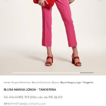
Home
/
Roupas Femininas
/
Blusas E Camisas
/
Blusas
/
Blusa Manga Longa - Tangerina
BLUSA MANGA LONGA - TANGERINA
R$ 418,00
R$ 159,00
ou 6x de R$ 26,50
REF.50.01.0087-248
COMPARTILHAR