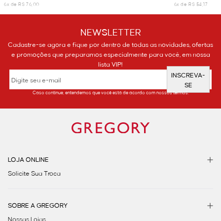
6x de R$ 76,00
6x de R$ 54,17
NEWSLETTER
Cadastre-se agora e fique por dentro de todas as novidades, ofertas
e promoções que preparamos especialmente para você, em nossa
lista VIP!
INSCREVA-
SE
Caso continue, entendemos que você está de acordo com nossos termos.
LOJA ONLINE
Solicite Sua Troca
SOBRE A GREGORY
Nossas Lojas