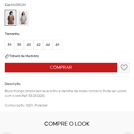
Cor:
MARROM
Tamanho:
36
38
40
42
44
46
Tabela de Medidas
COMPRAR
Descrição
Blusa manga ampla tem leve brilho e detalhe de lastex na barra. Pode ser usada
com a saia Ref: 53.03.0056
Composição: 100% Poliéster.
COMPRE O LOOK