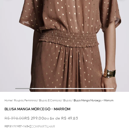
Home
/
Roupas Femininas
/
Blusas E Camisas
/
Blusas
/
Blusa Manga Morcego - Marrom
BLUSA MANGA MORCEGO - MARROM
R$ 398,00
R$ 299,00
ou 6x de R$ 49,83
REF.50.01.0937-043
COMPARTILHAR