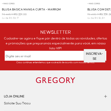
+ MAIS CORES
+ MAIS CORES
BLUSA BÁSICA MANGA CURTA - MARROM
BLUSA COM DET
R$ 445,00
R$ 229,00
R$ 485,00
R$ 339,0
6x de R$ 38,17
6x de R$ 56,50
NEWSLETTER
Cadastre-se agora e fique por dentro de todas as novidades, ofertas
e promoções que preparamos especialmente para você, em nossa
lista VIP!
INSCREVA-
SE
Caso continue, entendemos que você está de acordo com nossos termos.
LOJA ONLINE
Solicite Sua Troca