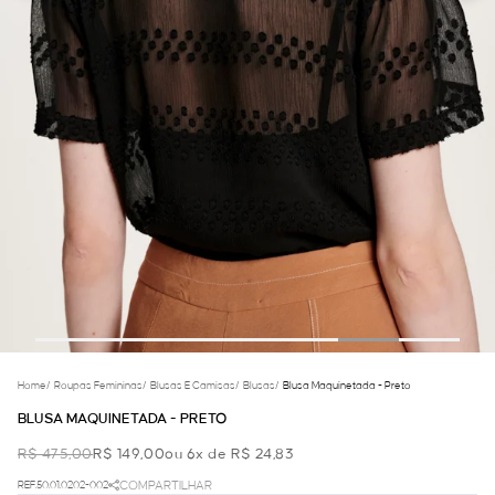
Home
/
Roupas Femininas
/
Blusas E Camisas
/
Blusas
/
Blusa Maquinetada - Preto
BLUSA MAQUINETADA - PRETO
R$ 475,00
R$ 149,00
ou 6x de R$ 24,83
REF.50.01.0202-002
COMPARTILHAR