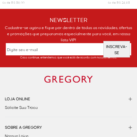
6x de R$ 38,00
6x de R$ 24,83
NEWSLETTER
Cadastre-se agora e fique por dentro de todas as novidades, ofertas
e promoções que preparamos especialmente para você, em nossa
lista VIP!
INSCREVA-
SE
Caso continue, entendemos que você está de acordo com nossos termos.
LOJA ONLINE
Solicite Sua Troca
SOBRE A GREGORY
Nossas Lojas