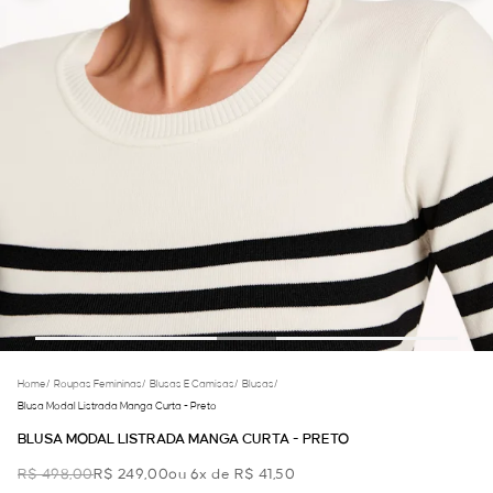
Home
/
Roupas Femininas
/
Blusas E Camisas
/
Blusas
/
Blusa Modal Listrada Manga Curta - Preto
BLUSA MODAL LISTRADA MANGA CURTA - PRETO
R$ 498,00
R$ 249,00
ou 6x de R$ 41,50