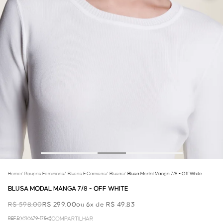
Home
/
Roupas Femininas
/
Blusas E Camisas
/
Blusas
/
Blusa Modal Manga 7/8 - Off White
BLUSA MODAL MANGA 7/8 - OFF WHITE
R$ 598,00
R$ 299,00
ou 6x de R$ 49,83
REF.50.01.0679-175
COMPARTILHAR