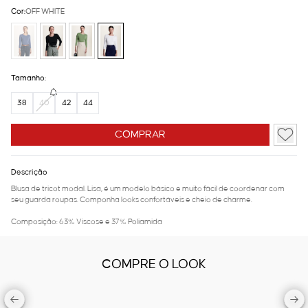
Cor:
OFF WHITE
Tamanho:
38
40
42
44
COMPRAR
Descrição
Blusa de tricot modal. Lisa, é um modelo básico e muito fácil de coordenar com
seu guarda roupas. Componha looks confortáveis e cheio de charme.
Composição: 63% Viscose e 37% Poliamida
COMPRE O LOOK