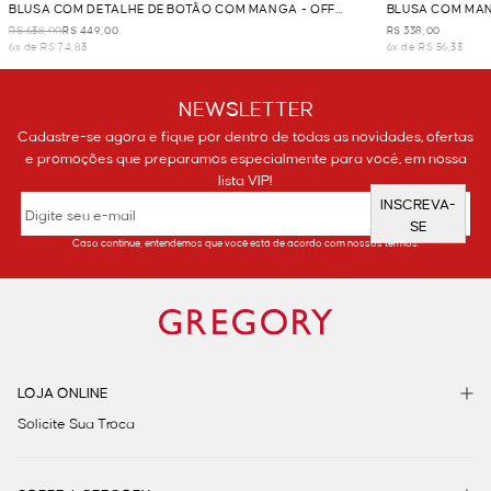
BLUSA COM DETALHE DE BOTÃO COM MANGA - OFF
BLUSA COM MAN
WHITE
R$ 638,00
R$ 449,00
R$ 338,00
6x de R$ 74,83
6x de R$ 56,33
NEWSLETTER
Cadastre-se agora e fique por dentro de todas as novidades, ofertas
e promoções que preparamos especialmente para você, em nossa
lista VIP!
INSCREVA-
SE
Caso continue, entendemos que você está de acordo com nossos termos.
LOJA ONLINE
Solicite Sua Troca