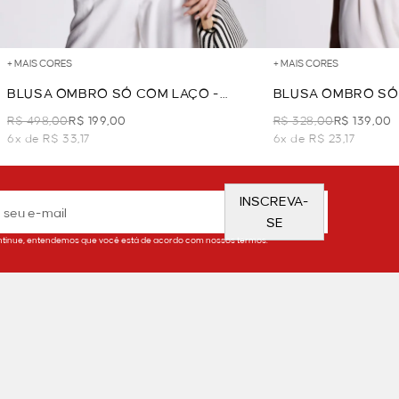
+ MAIS CORES
+ MAIS CORES
BLUSA OMBRO SÓ COM LAÇO -
BLUSA OMBRO SÓ 
VERMELHO
MARINHO
R$ 498,00
R$ 199,00
R$ 328,00
R$ 139,00
6x de R$ 33,17
6x de R$ 23,17
INSCREVA-
SE
tinue, entendemos que você está de acordo com nossos termos.