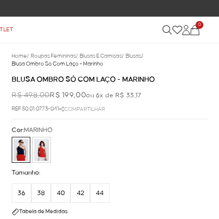
0
TLET
Home
/
Roupas Femininas
/
Blusas E Camisas
/
Blusas
/
Blusa Ombro Só Com Laço - Marinho
BLUSA OMBRO SÓ COM LAÇO - MARINHO
R$ 498,00
R$ 199,00
ou 6x de R$ 33,17
REF.50.01.0773-041
COMPARTILHAR
Cor:
MARINHO
Tamanho:
36
38
40
42
44
Tabela de Medidas