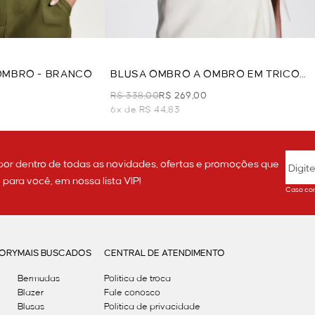
OMBRO - BRANCO
BLUSA OMBRO A OMBRO EM TRICOT
- DOURADO
R$ 338,00
R$ 269,00
6x de R$ 44,83
por dentro de todas as novidades, ofertas e promoções que
ara você, em nossa lista VIP!
Caso con
GORY
MAIS BUSCADOS
CENTRAL DE ATENDIMENTO
Bermudas
Política de troca
Blazer
Fale conosco
Blusas
Politica de privacidade