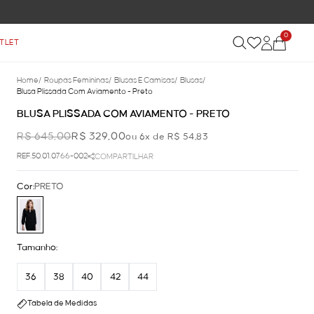
0
TLET
Home
/
Roupas Femininas
/
Blusas E Camisas
/
Blusas
/
Blusa Plissada Com Aviamento - Preto
BLUSA PLISSADA COM AVIAMENTO - PRETO
R$ 645,00
R$ 329,00
ou 6x de R$ 54,83
REF.50.01.0766-002
COMPARTILHAR
Cor:
PRETO
Tamanho:
36
38
40
42
44
Tabela de Medidas