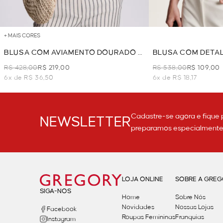
+ MAIS CORES
BLUSA COM AVIAMENTO DOURADO -
BLUSA COM DETAL
PRETO
- PRETO
R$ 428,00
R$ 219,00
R$ 538,00
R$ 109,00
6x de R$ 36,50
6x de R$ 18,17
Cadastre-se agora e fique 
NEWSLETTER
preparamos especialmente p
LOJA ONLINE
SOBRE A GRE
SIGA-NOS
Home
Sobre Nós
Novidades
Nossas Lojas
Facebook
Roupas Femininas
Franquias
Instagram