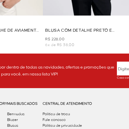
HE DE AVIAMENTO
BLUSA COM DETALHE PRETO E
BRANCO - PRETO
R$ 228,00
6x de R$ 38,00
por dentro de todas as novidades, ofertas e promoções que
ara você, em nossa lista VIP!
Caso con
GORY
MAIS BUSCADOS
CENTRAL DE ATENDIMENTO
Bermudas
Política de troca
Blazer
Fale conosco
Blusas
Politica de privacidade