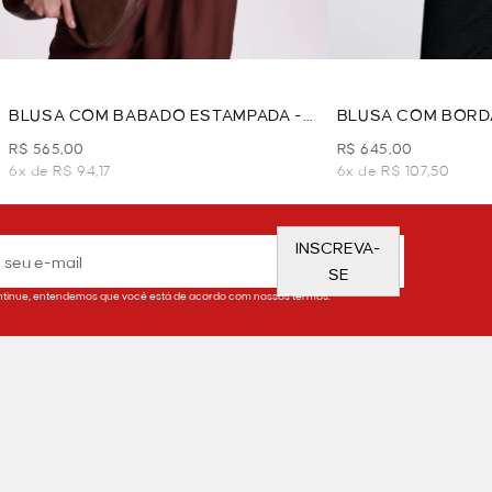
BLUSA COM BABADO ESTAMPADA -
BLUSA COM BORD
BEGE
R$ 565,00
R$ 645,00
6x de R$ 94,17
6x de R$ 107,50
INSCREVA-
SE
tinue, entendemos que você está de acordo com nossos termos.