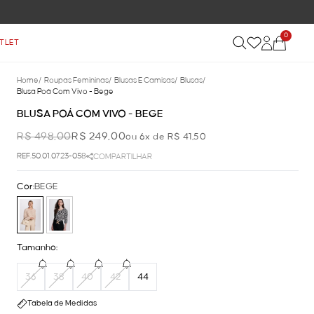
0
TLET
Home
/
Roupas Femininas
/
Blusas E Camisas
/
Blusas
/
Blusa Poá Com Vivo - Bege
BLUSA POÁ COM VIVO - BEGE
R$ 498,00
R$ 249,00
ou 6x de R$ 41,50
REF.50.01.0723-058
COMPARTILHAR
Cor:
BEGE
Tamanho:
36
38
40
42
44
Tabela de Medidas