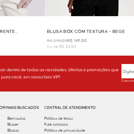
FRENTE
BLUSA BOX COM TEXTURA - BEGE
E
R$ 298,00
R$ 149,00
6x de R$ 24,83
por dentro de todas as novidades, ofertas e promoções que
ara você, em nossa lista VIP!
Caso con
GORY
MAIS BUSCADOS
CENTRAL DE ATENDIMENTO
Bermudas
Política de troca
Blazer
Fale conosco
Blusas
Politica de privacidade