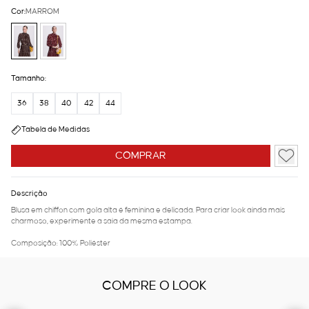
Cor:
MARROM
Tamanho:
36
38
40
42
44
Tabela de Medidas
COMPRAR
Descrição
Blusa em chiffon com gola alta é feminina e delicada. Para criar look ainda mais
charmoso, experimente a saia da mesma estampa.
Composição: 100% Poliéster
COMPRE O LOOK