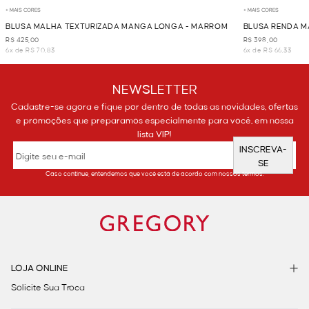
+ MAIS CORES
+ MAIS CORES
BLUSA MALHA TEXTURIZADA MANGA LONGA - MARROM
BLUSA RENDA 
R$ 425,00
R$ 398,00
6x de R$ 70,83
6x de R$ 66,33
NEWSLETTER
Cadastre-se agora e fique por dentro de todas as novidades, ofertas
e promoções que preparamos especialmente para você, em nossa
lista VIP!
INSCREVA-
SE
Caso continue, entendemos que você está de acordo com nossos termos.
LOJA ONLINE
Solicite Sua Troca