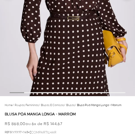
Home
/
Roupas Femininas
/
Blusas E Camisas
/
Blusas
/
Blusa Poá Manga Longa - Marrom
BLUSA POÁ MANGA LONGA - MARROM
R$ 868,00
ou 6x de R$ 144,67
REF.50.01.1017-043
COMPARTILHAR