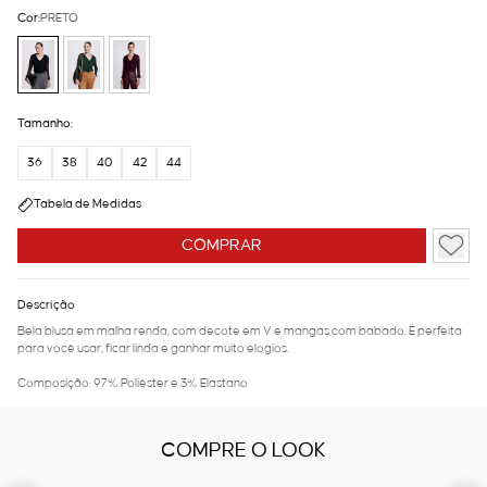
Cor:
PRETO
Tamanho:
36
38
40
42
44
Tabela de Medidas
COMPRAR
Descrição
Bela blusa em malha renda, com decote em V e mangas com babado. É perfeita
para você usar, ficar linda e ganhar muito elogios.
Composição: 97% Poliéster e 3% Elastano
COMPRE O LOOK