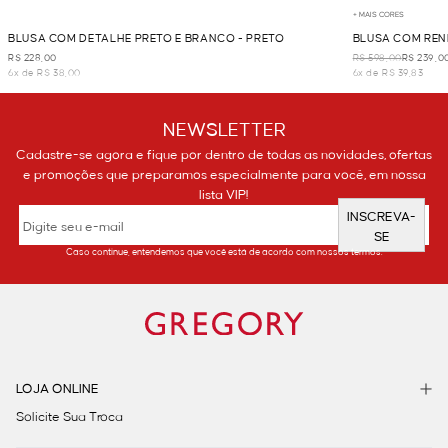
+ MAIS CORES
BLUSA COM DETALHE PRETO E BRANCO - PRETO
BLUSA COM REN
R$ 228,00
R$ 598,00
R$ 239,0
6x de R$ 38,00
6x de R$ 39,83
NEWSLETTER
Cadastre-se agora e fique por dentro de todas as novidades, ofertas
e promoções que preparamos especialmente para você, em nossa
lista VIP!
INSCREVA-
SE
Caso continue, entendemos que você está de acordo com nossos termos.
LOJA ONLINE
Solicite Sua Troca