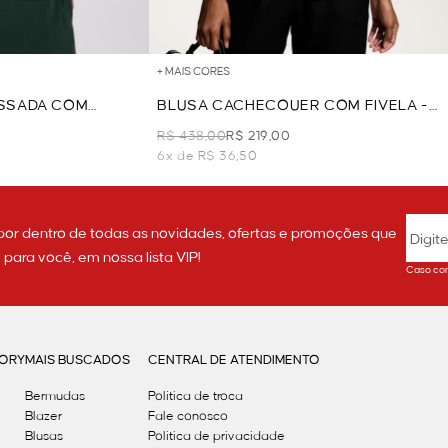
+ MAIS CORES
SSADA COM
BLUSA CACHECOUER COM FIVELA -
PRETO
R$ 438,00
R$ 219,00
6x de R$ 36,50
por dentro de todas as novidades, ofertas e promoções que
ara você, em nossa lista VIP!
Caso con
GORY
MAIS BUSCADOS
CENTRAL DE ATENDIMENTO
Bermudas
Política de troca
Blazer
Fale conosco
Blusas
Politica de privacidade