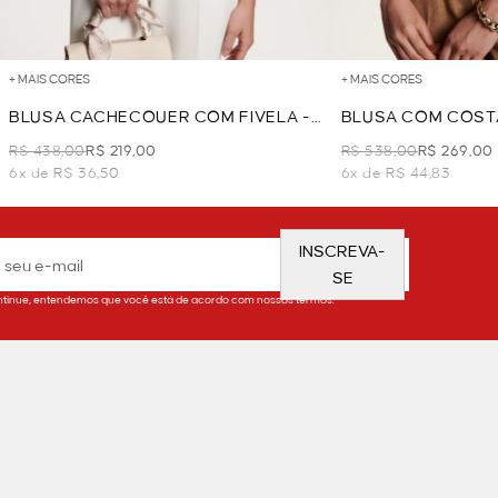
+ MAIS CORES
+ MAIS CORES
BLUSA CACHECOUER COM FIVELA -
BLUSA COM COST
VERDE
CROCHET - TERR
R$ 438,00
R$ 219,00
R$ 538,00
R$ 269,00
6x de R$ 36,50
6x de R$ 44,83
INSCREVA-
SE
tinue, entendemos que você está de acordo com nossos termos.