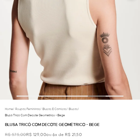
Home
/
Roupas Femininas
/
Blusas E Camisas
/
Blusas
/
Blusa Tricô Com Decote Geométrico - Bege
BLUSA TRICÔ COM DECOTE GEOMÉTRICO - BEGE
R$ 575,00
R$ 129,00
ou 6x de R$ 21,50