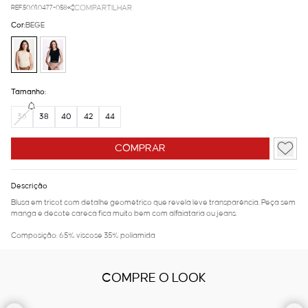
REF.50.01.0477-058
COMPARTILHAR
Cor:
BEGE
Tamanho:
36
38
40
42
44
COMPRAR
Descrição
Blusa em tricot com detalhe geométrico que revela leve transparência. Peça sem
manga e decote careca fica muito bem com alfaiataria ou jeans.
Composição: 65% viscose 35% poliamida
COMPRE O LOOK