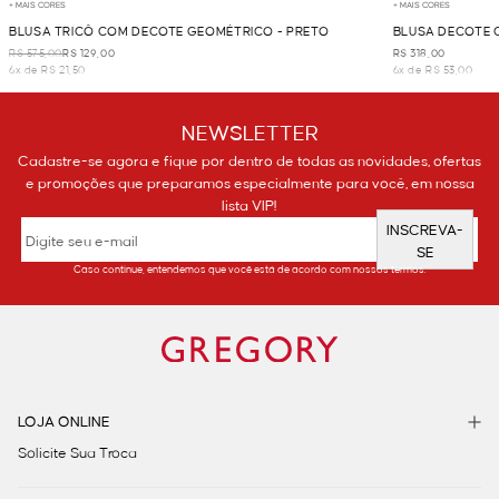
+ MAIS CORES
+ MAIS CORES
BLUSA TRICÔ COM DECOTE GEOMÉTRICO - PRETO
BLUSA DECOTE 
R$ 575,00
R$ 129,00
R$ 318,00
6x de R$ 21,50
6x de R$ 53,00
NEWSLETTER
Cadastre-se agora e fique por dentro de todas as novidades, ofertas
e promoções que preparamos especialmente para você, em nossa
lista VIP!
INSCREVA-
SE
Caso continue, entendemos que você está de acordo com nossos termos.
LOJA ONLINE
Solicite Sua Troca