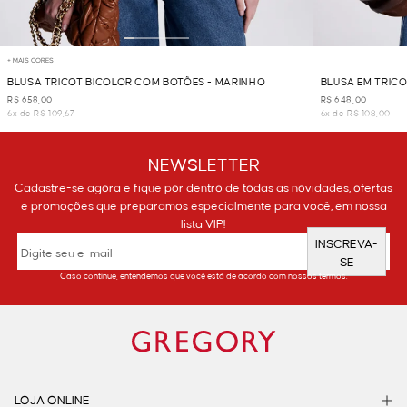
+ MAIS CORES
BLUSA TRICOT BICOLOR COM BOTÕES - MARINHO
BLUSA EM TRICO
R$ 658,00
R$ 648,00
6x de R$ 109,67
6x de R$ 108,00
NEWSLETTER
Cadastre-se agora e fique por dentro de todas as novidades, ofertas
e promoções que preparamos especialmente para você, em nossa
lista VIP!
INSCREVA-
SE
Caso continue, entendemos que você está de acordo com nossos termos.
LOJA ONLINE