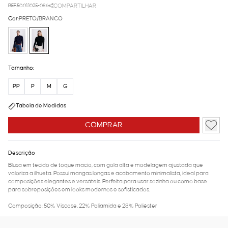
REF.50.01.1025-086
COMPARTILHAR
Cor:
PRETO/BRANCO
Tamanho:
PP
P
M
G
Tabela de Medidas
COMPRAR
Descrição
Blusa em tecido de toque macio, com gola alta e modelagem ajustada que
valoriza a ilhueta. Possui mangas longas e acabamento minimalista, ideal para
composições elegantes e versáteis. Perfeita para usar sozinha ou como base
para sobreposições em looks modernos e sofisticados.
Composição: 50% Viscose, 22% Poliamida e 28% Poliéster