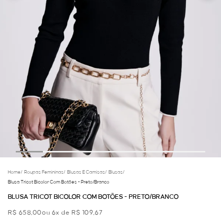
Home
/
Roupas Femininas
/
Blusas E Camisas
/
Blusas
/
Blusa Tricot Bicolor Com Botões - Preto/branco
BLUSA TRICOT BICOLOR COM BOTÕES - PRETO/BRANCO
R$ 658,00
ou 6x de R$ 109,67