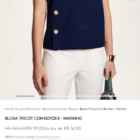
Home
/
Roupas Femininas
/
Blusas E Camisas
/
Blusas
/
Blusa Tricot Com Botões - Marinho
BLUSA TRICOT COM BOTÕES - MARINHO
R$ 525,00
R$ 99,00
ou 6x de R$ 16,50
REF.50.01.0646-041
COMPARTILHAR