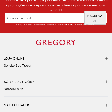
Cadastre-se agora e fique por dentro de todas as novidades, ofertas
e promoções que preparamos especialmente para você, em nossa
lista VIP!
INSCREVA-
SE
Caso continue, entendemos que você está de acordo com nossos termos.
LOJA ONLINE
Solicite Sua Troca
SOBRE A GREGORY
Nossas Lojas
MAIS BUSCADOS