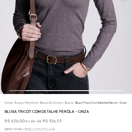
Home
/
Roupas Femininas
/
Blusas E Camisas
/
Blusas
/
Blusa Tricot Com Detalhe Pérola - Cinza
BLUSA TRICOT COM DETALHE PÉROLA - CINZA
R$ 638,00
ou 6x de R$ 106,33
REF.50.01.1034-021
COMPARTILHAR