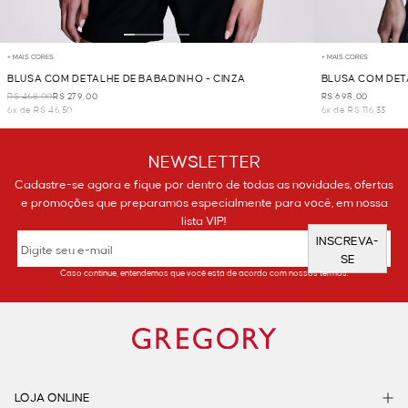
+ MAIS CORES
+ MAIS CORES
BLUSA COM DETALHE DE BABADINHO - CINZA
BLUSA COM DET
R$ 468,00
R$ 279,00
R$ 698,00
6x de R$ 46,50
6x de R$ 116,33
NEWSLETTER
Cadastre-se agora e fique por dentro de todas as novidades, ofertas
e promoções que preparamos especialmente para você, em nossa
lista VIP!
INSCREVA-
SE
Caso continue, entendemos que você está de acordo com nossos termos.
LOJA ONLINE