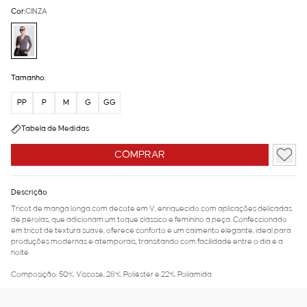
Cor:
CINZA
Tamanho:
PP
P
M
G
GG
Tabela de Medidas
COMPRAR
Descrição
Tricot de manga longa com decote em V, enriquecido com aplicações delicadas
de pérolas, que adicionam um toque clássico e feminino à peça. Confeccionado
em tricot de textura suave, oferece conforto e um caimento elegante, ideal para
produções modernas e atemporais, transitando com facilidade entre o dia e a
noite.
Composição: 50% Viscose, 28% Poliéster e 22% Poliamida