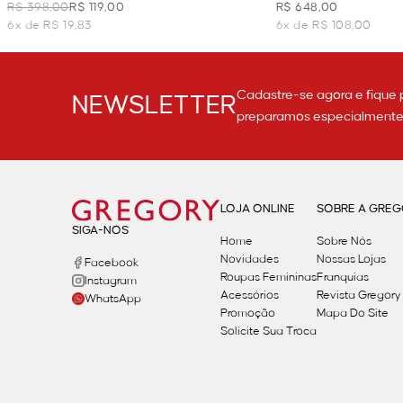
MALHA TRICOT - OFF WHITE
TRICOT - OFF WHI
R$ 398,00
R$ 119,00
R$ 648,00
6x de R$ 19,83
6x de R$ 108,00
Cadastre-se agora e fique 
NEWSLETTER
preparamos especialmente p
LOJA ONLINE
SOBRE A GRE
SIGA-NOS
Home
Sobre Nós
Novidades
Nossas Lojas
Facebook
Roupas Femininas
Franquias
Instagram
Acessórios
Revista Gregory
WhatsApp
Promoção
Mapa Do Site
Solicite Sua Troca