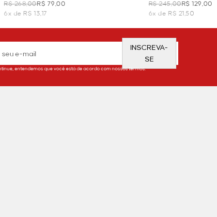
NAS MANGAS - OFF WHITE
NAS MANGAS - OF
R$ 268,00
R$ 79,00
R$ 245,00
R$ 129,00
6x de R$ 13,17
6x de R$ 21,50
INSCREVA-
SE
tinue, entendemos que você está de acordo com nossos termos.