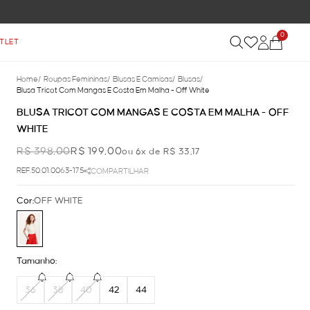
0
TLET
Home
/
Roupas Femininas
/
Blusas E Camisas
/
Blusas
/
Blusa Tricot Com Mangas E Costa Em Malha - Off White
BLUSA TRICOT COM MANGAS E COSTA EM MALHA - OFF
WHITE
R$ 398,00
R$ 199,00
ou 6x de R$ 33,17
REF.50.01.0063-175
COMPARTILHAR
Cor:
OFF WHITE
Tamanho:
36
38
40
42
44