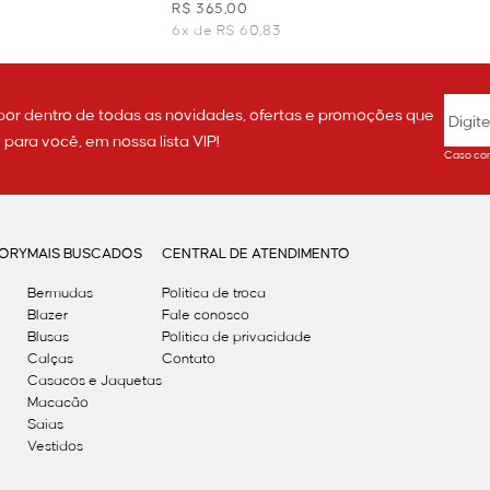
TE
R$ 365,00
6x de R$ 60,83
por dentro de todas as novidades, ofertas e promoções que
ara você, em nossa lista VIP!
Caso con
GORY
MAIS BUSCADOS
CENTRAL DE ATENDIMENTO
Bermudas
Política de troca
Blazer
Fale conosco
Blusas
Politica de privacidade
Calças
Contato
Casacos e Jaquetas
Macacão
Saias
Vestidos