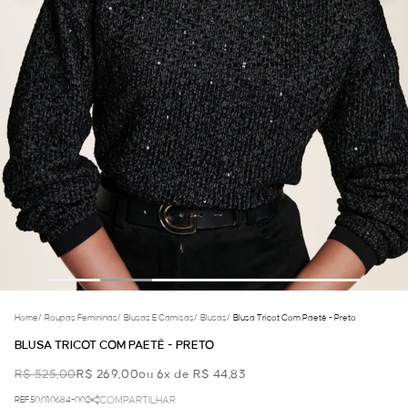
Home
/
Roupas Femininas
/
Blusas E Camisas
/
Blusas
/
Blusa Tricot Com Paetê - Preto
BLUSA TRICOT COM PAETÊ - PRETO
R$ 525,00
R$ 269,00
ou 6x de R$ 44,83
REF.50.01.0684-002
COMPARTILHAR