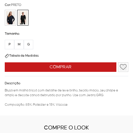
Cor:
PRETO
Tamanho:
P
M
G
Tabela de Medidas
COMPRAR
Descrição
Blusa em malha tricot com detalhe de leve brilho, tecido macio, seu shape é
amplo e decote canoa debruado por punho. Use com Jeans GRG.
Composição: 85% Poliéster e 15% Viscose
COMPRE O LOOK