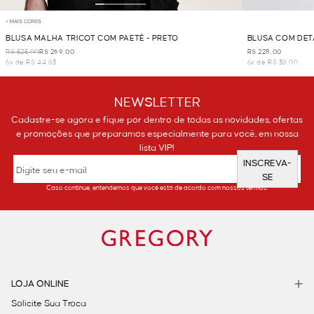
+ MAIS CORES
BLUSA MALHA TRICOT COM PAETÊ - PRETO
BLUSA COM DET
R$ 525,00
R$ 269,00
R$ 228,00
6x de R$ 44,83
6x de R$ 38,00
NEWSLETTER
Cadastre-se agora e fique por dentro de todas as novidades, ofertas
e promoções que preparamos especialmente para você, em nossa
lista VIP!
INSCREVA-
SE
Caso continue, entendemos que você está de acordo com nossos termos.
LOJA ONLINE
Solicite Sua Troca