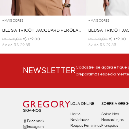
+ MAIS CORES
+ MAIS CORES
BLUSA TRICOT JACQUARD PEROLAS
BLUSA TRICOT J
- PINK
- PRETO
R$ 578,00
R$ 179,00
R$ 578,00
R$ 179,00
6x de R$ 29,83
6x de R$ 29,83
Cadastre-se agora e fique 
NEWSLETTER
preparamos especialmente p
LOJA ONLINE
SOBRE A GRE
SIGA-NOS
Home
Sobre Nós
Novidades
Nossas Lojas
Facebook
Roupas Femininas
Franquias
Instagram