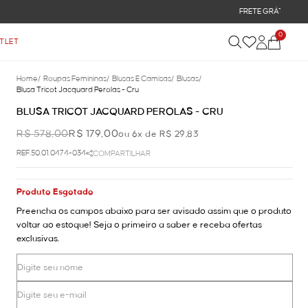
0
TLET
Home
/
Roupas Femininas
/
Blusas E Camisas
/
Blusas
/
Blusa Tricot Jacquard Perolas - Cru
BLUSA TRICOT JACQUARD PEROLAS - CRU
R$ 578,00
R$ 179,00
ou 6x de R$ 29,83
REF.50.01.0474-034
COMPARTILHAR
Produto Esgotado
Preencha os campos abaixo para ser avisado assim que o produto
voltar ao estoque! Seja o primeiro a saber e receba ofertas
exclusivas.