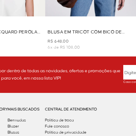
ACQUARD PEROLAS
BLUSA EM TRICOT COM BICO DE
TRICOT - OFF WHITE
R$ 648,00
6x de R$ 108,00
por dentro de todas as novidades, ofertas e promoções que
ara você, em nossa lista VIP!
Caso con
GORY
MAIS BUSCADOS
CENTRAL DE ATENDIMENTO
Bermudas
Política de troca
Blazer
Fale conosco
Blusas
Politica de privacidade