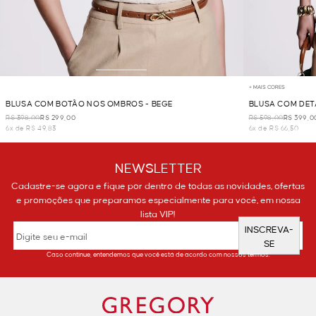
+ MAIS CORES
BLUSA COM BOTÃO NOS OMBROS - BEGE
BLUSA COM DET
R$ 398,00
R$ 299,00
R$ 598,00
R$ 399,0
6x de R$ 49,83
6x de R$ 66,50
NEWSLETTER
Cadastre-se agora e fique por dentro de todas as novidades, ofertas
e promoções que preparamos especialmente para você, em nossa
lista VIP!
INSCREVA-
SE
Caso continue, entendemos que você está de acordo com nossos termos.