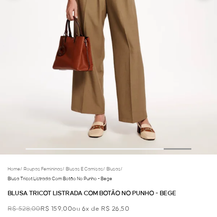
Home
/
Roupas Femininas
/
Blusas E Camisas
/
Blusas
/
Blusa Tricot Listrada Com Botão No Punho - Bege
BLUSA TRICOT LISTRADA COM BOTÃO NO PUNHO - BEGE
R$ 528,00
R$ 159,00
ou 6x de R$ 26,50