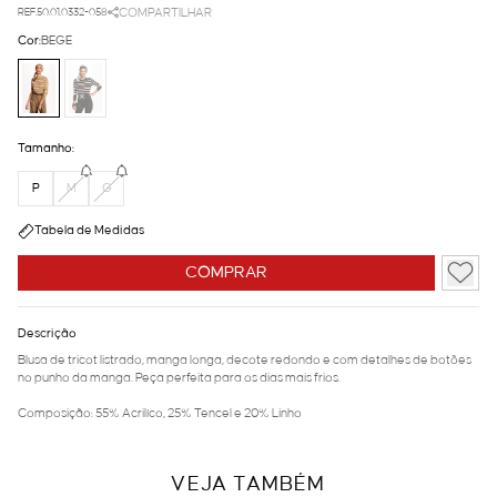
REF.50.01.0332-058
COMPARTILHAR
Cor:
BEGE
Tamanho:
P
M
G
Tabela de Medidas
COMPRAR
Descrição
Blusa de tricot listrado, manga longa, decote redondo e com detalhes de botões
no punho da manga. Peça perfeita para os dias mais frios.
Composição: 55% Acrilíco, 25% Tencel e 20% Linho
VEJA TAMBÉM