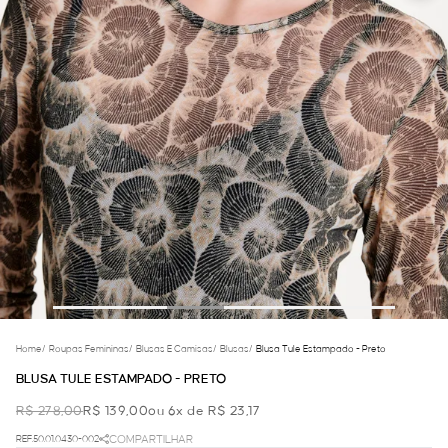
Home
/
Roupas Femininas
/
Blusas E Camisas
/
Blusas
/
Blusa Tule Estampado - Preto
BLUSA TULE ESTAMPADO - PRETO
R$ 278,00
R$ 139,00
ou 6x de R$ 23,17
REF.50.01.0430-002
COMPARTILHAR