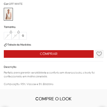
Cor:
OFF WHITE
Tamanho:
P
M
G
Tabela de Medidas
COMPRAR
Descrição
Perfeito para garantir versátilidade e conforto em diversos looks, o body foi
confeccionado em malha canelada.
Composição: 95% Viscose e 5% Elastano
COMPRE O LOOK