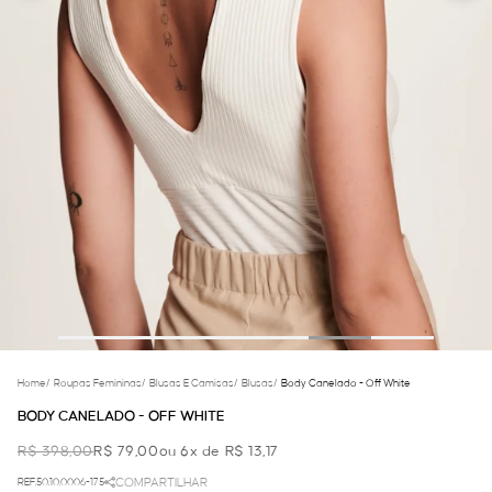
Home
/
Roupas Femininas
/
Blusas E Camisas
/
Blusas
/
Body Canelado - Off White
BODY CANELADO - OFF WHITE
R$ 398,00
R$ 79,00
ou 6x de R$ 13,17
REF.50.10.0006-175
COMPARTILHAR