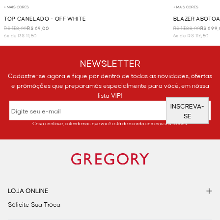
+ MAIS CORES
+ MAIS CORES
TOP CANELADO - OFF WHITE
BLAZER ABOTOA
R$ 138,00
R$ 69,00
R$ 1.388,00
R$ 699,
6x de R$ 11,50
6x de R$ 116,50
NEWSLETTER
Cadastre-se agora e fique por dentro de todas as novidades, ofertas
e promoções que preparamos especialmente para você, em nossa
lista VIP!
INSCREVA-
SE
Caso continue, entendemos que você está de acordo com nossos termos.
LOJA ONLINE
Solicite Sua Troca