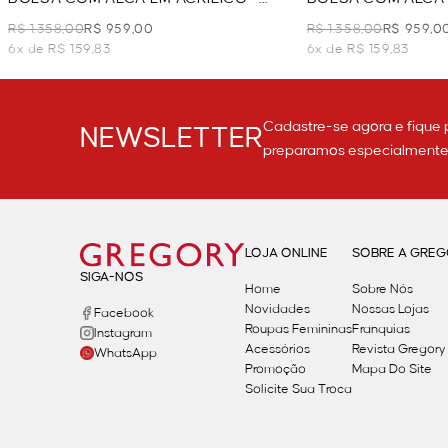
CAMEL
PRETO
R$ 1.358,00
R$ 959,00
R$ 1.358,00
R$ 959,0
6x de R$ 159,83
6x de R$ 159,83
Cadastre-se agora e fique 
NEWSLETTER
preparamos especialmente p
LOJA ONLINE
SOBRE A GRE
SIGA-NOS
Home
Sobre Nós
Novidades
Nossas Lojas
Facebook
Roupas Femininas
Franquias
Instagram
Acessórios
Revista Gregory
WhatsApp
Promoção
Mapa Do Site
Solicite Sua Troca