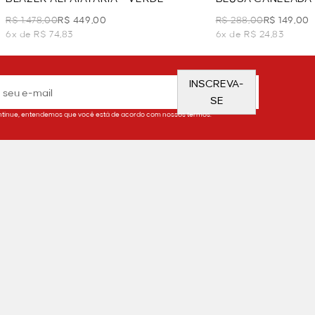
VERDE
R$ 1.478,00
R$ 449,00
R$ 288,00
R$ 149,00
6x de R$ 74,83
6x de R$ 24,83
INSCREVA-
SE
tinue, entendemos que você está de acordo com nossos termos.