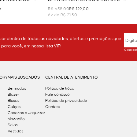
VERDE
0
R$ 638,00
R$ 129,00
6x de R$ 21,50
por dentro de todas as novidades, ofertas e promoções que
ara você, em nossa lista VIP!
Caso con
GORY
MAIS BUSCADOS
CENTRAL DE ATENDIMENTO
Bermudas
Política de troca
Blazer
Fale conosco
Blusas
Politica de privacidade
Calças
Contato
Casacos e Jaquetas
Macacão
Saias
Vestidos