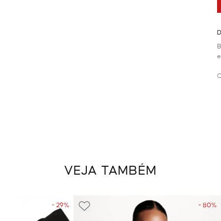
D
B
e
C
VEJA TAMBÉM
- 29%
- 80%