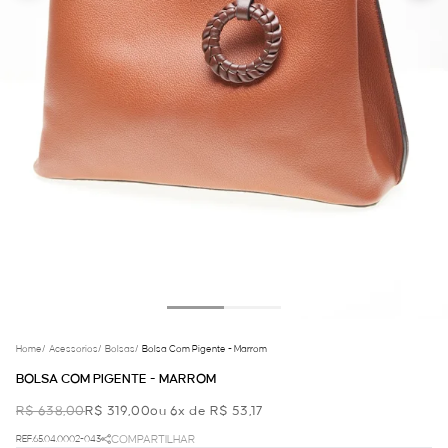
Home
/
Acessorios
/
Bolsas
/
Bolsa Com Pigente - Marrom
BOLSA COM PIGENTE - MARROM
R$ 638,00
R$ 319,00
ou 6x de R$ 53,17
REF.65.04.0002-043
COMPARTILHAR