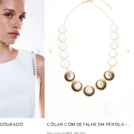
- DOURADO
COLAR COM DETALHE EM PÉROLA -
DOURADO
R$ 228,00
R$ 119,00