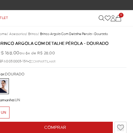
0
TLET
ome
/
Acessorios
/
Brinco
/
Brinco Argola Com Detalhe Pérola - Dourado
BRINCO ARGOLA COM DETALHE PÉROLA - DOURADO
R$ 168,00
ou 6x de R$ 28,00
EF.60.03.0003-134
COMPARTILHAR
or:
DOURADO
amanho:
UN
UN
COMPRAR