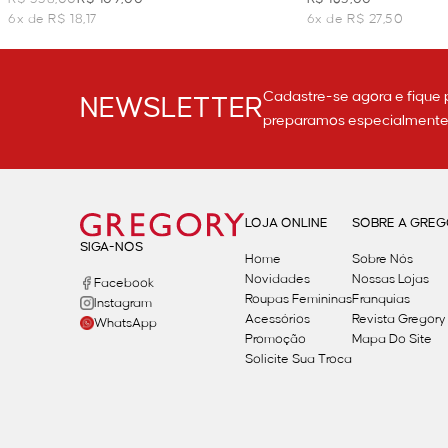
6x de R$ 18,17
6x de R$ 27,50
Cadastre-se agora e fique 
NEWSLETTER
preparamos especialmente p
LOJA ONLINE
SOBRE A GRE
SIGA-NOS
Home
Sobre Nós
Novidades
Nossas Lojas
Facebook
Roupas Femininas
Franquias
Instagram
Acessórios
Revista Gregory
WhatsApp
Promoção
Mapa Do Site
Solicite Sua Troca