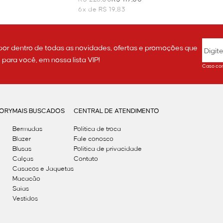
6x de R$ 19,83
por dentro de todas as novidades, ofertas e promoções que
ara você, em nossa lista VIP!
Caso con
GORY
MAIS BUSCADOS
CENTRAL DE ATENDIMENTO
Bermudas
Política de troca
Blazer
Fale conosco
Blusas
Politica de privacidade
Calças
Contato
Casacos e Jaquetas
Macacão
Saias
Vestidos