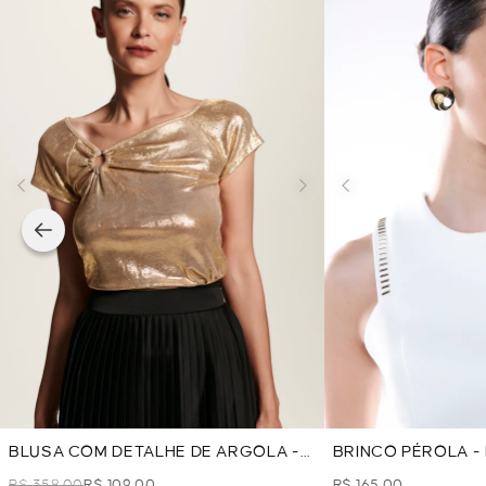
BLUSA COM DETALHE DE ARGOLA -
BRINCO PÉROLA 
DOURADO
R$ 358,00
R$ 109,00
R$ 165,00