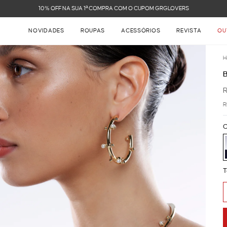
10% OFF NA SUA 1ª COMPRA COM O CUPOM GRGLOVERS
NOVIDADES
ROUPAS
ACESSÓRIOS
REVISTA
OU
H
R
C
T