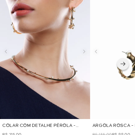
COLAR COM DETALHE PÉROLA -
ARGOLA ROSCA -
DOURADO
R$ 215,00
R$ 135,00
R$ 99,00