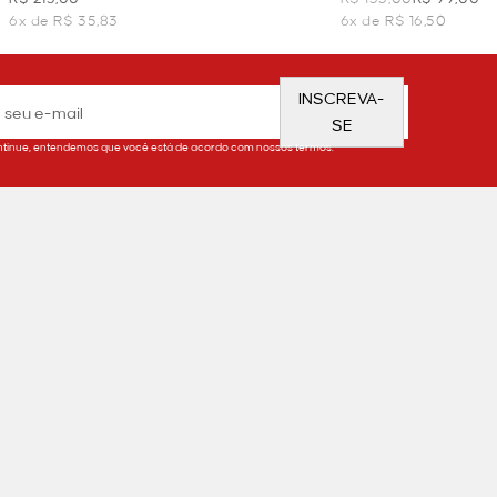
6x de R$ 35,83
6x de R$ 16,50
INSCREVA-
SE
tinue, entendemos que você está de acordo com nossos termos.