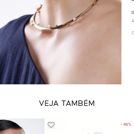
D
A
C
VEJA TAMBÉM
- 48%