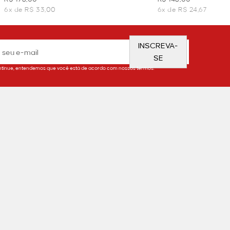
6x de R$ 33,00
6x de R$ 24,67
INSCREVA-
SE
tinue, entendemos que você está de acordo com nossos termos.