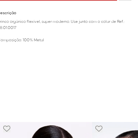
escrição
rinco orgânico flexível, super moderno. Use junto com o colar de Ref.:
8.01.0017
omposição: 100% Metal