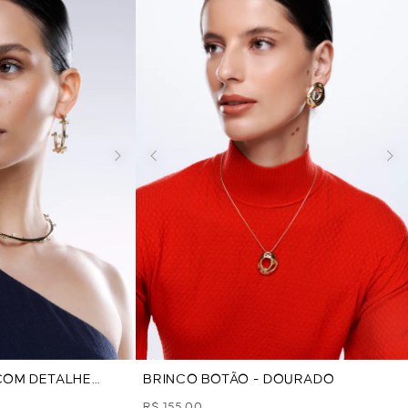
COM DETALHE
BRINCO BOTÃO - DOURADO
DO
R$ 155,00