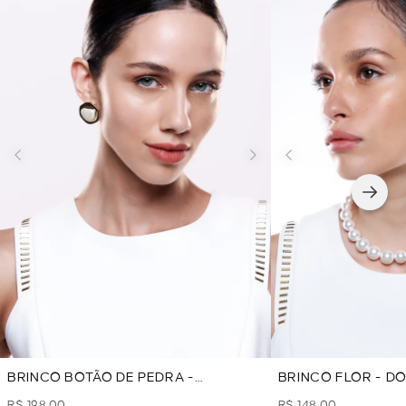
BRINCO BOTÃO DE PEDRA -
BRINCO FLOR - D
DOURADO
R$ 198,00
R$ 148,00