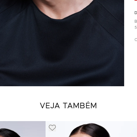
D
B
5
C
VEJA TAMBÉM