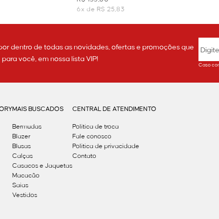
6x de R$ 25,83
por dentro de todas as novidades, ofertas e promoções que
ara você, em nossa lista VIP!
Caso con
GORY
MAIS BUSCADOS
CENTRAL DE ATENDIMENTO
Bermudas
Política de troca
Blazer
Fale conosco
Blusas
Politica de privacidade
Calças
Contato
Casacos e Jaquetas
Macacão
Saias
Vestidos