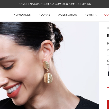
FRETE GRÁTIS NAS COMPRAS ACIMA DE R$ 899
NOVIDADES
ROUPAS
ACESSÓRIOS
REVISTA
OU
H
R
C
T