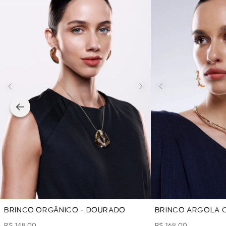
BRINCO ORGÂNICO - DOURADO
BRINCO ARGOLA 
PÉROLA - DOURA
R$ 148,00
R$ 168,00