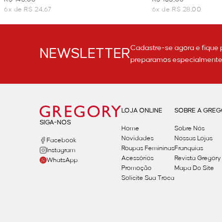
6x de R$ 24,67
6x de R$ 28,00
Cadastre-se agora e fique 
NEWSLETTER
preparamos especialmente p
LOJA ONLINE
SOBRE A GRE
SIGA-NOS
Home
Sobre Nós
Novidades
Nossas Lojas
Facebook
Roupas Femininas
Franquias
Instagram
Acessórios
Revista Gregory
WhatsApp
Promoção
Mapa Do Site
Solicite Sua Troca