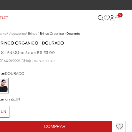
0
TLET
ome
/
Acessorios
/
Brinco
/
Brinco Orgânico - Dourado
BRINCO ORGÂNICO - DOURADO
R$ 198,00
ou 6x de R$ 33,00
EF.60.01.0006-134
COMPARTILHAR
or:
DOURADO
amanho:
UN
UN
COMPRAR