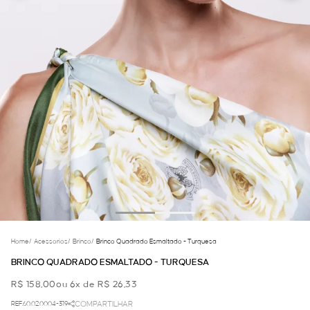
Home
/
Acessorios
/
Brinco
/
Brinco Quadrado Esmaltado - Turquesa
BRINCO QUADRADO ESMALTADO - TURQUESA
R$ 158,00
ou 6x de R$ 26,33
REF.60.02.0004-319
COMPARTILHAR