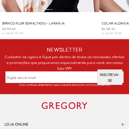
BRINCO FLOR ESMALTADO - LARANJA
COLAR ALONGA
R$ 185,00
R$ 158,00
6x de R$ 30,83
6x de R$ 26,33
NEWSLETTER
Cadastre-se agora e fique por dentro de todas as novidades, ofertas
e promoções que preparamos especialmente para você, em nossa
lista VIP!
INSCREVA-
SE
Caso continue, entendemos que você está de acordo com nossos termos.
LOJA ONLINE