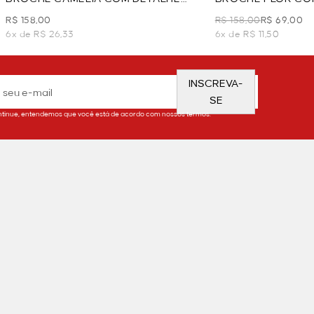
RENDA - PRETO
PRETO
R$ 158,00
R$ 158,00
R$ 69,00
6x de R$ 26,33
6x de R$ 11,50
INSCREVA-
SE
tinue, entendemos que você está de acordo com nossos termos.