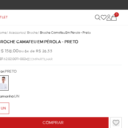
FRETE GRÁTIS NAS COMPRAS ACIMA DE R$
0
TLET
ome
/
Acessorios
/
Broche
/
Broche Camafeu Em Pérola - Preto
BROCHE CAMAFEU EM PÉROLA - PRETO
R$ 158,00
ou 6x de R$ 26,33
EF.62.02.0011-002
COMPARTILHAR
or:
PRETO
amanho:
UN
UN
COMPRAR