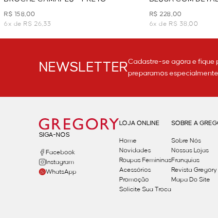
BRANCO - PRETO
R$ 158,00
R$ 228,00
6x de R$ 26,33
6x de R$ 38,00
Cadastre-se agora e fique 
NEWSLETTER
preparamos especialmente p
LOJA ONLINE
SOBRE A GRE
SIGA-NOS
Home
Sobre Nós
Novidades
Nossas Lojas
Facebook
Roupas Femininas
Franquias
Instagram
Acessórios
Revista Gregory
WhatsApp
Promoção
Mapa Do Site
Solicite Sua Troca