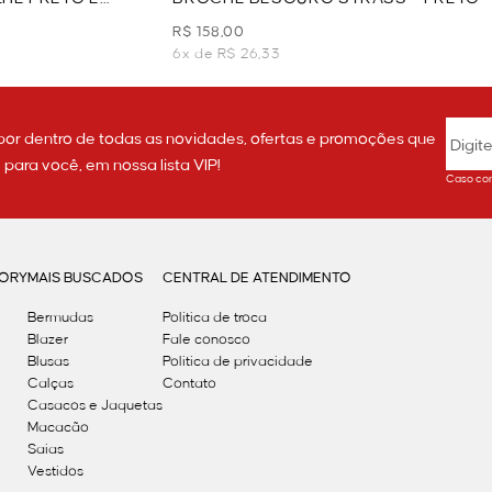
R$ 158,00
6x de R$ 26,33
por dentro de todas as novidades, ofertas e promoções que
ara você, em nossa lista VIP!
Caso con
GORY
MAIS BUSCADOS
CENTRAL DE ATENDIMENTO
Bermudas
Política de troca
Blazer
Fale conosco
Blusas
Politica de privacidade
Calças
Contato
Casacos e Jaquetas
Macacão
Saias
Vestidos