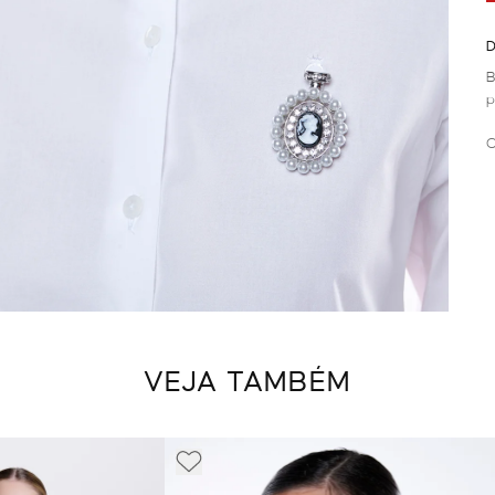
D
B
p
C
VEJA TAMBÉM