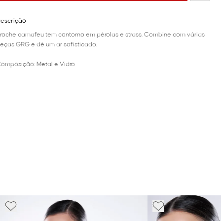
escrição
roche camafeu tem contorno em pérolas e strass. Combine com várias
eças GRG e dê um ar sofisticado.
omposição: Metal e Vidro